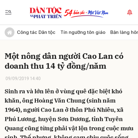
Gửi bình luận
Công tác Dân tộc
Tín ngưỡng tôn giáo
Bản làng hô
Một nông dân người Cao Lan có
doanh thu 14 tỷ đồng/năm
09/09/2019 14:40
Sinh ra và lớn lên ở vùng quê đặc biệt khó
Hủy
Gửi
khăn, ông Hoàng Văn Chung (sinh năm
1964), người Cao Lan ở thôn Phú Nhiêu, xã
Phú Lương, huyện Sơn Dương, tỉnh Tuyên
Quang cũng từng phải vật lộn trong cuộc mưu
sinh. Thế nhưng, không cam chịu cuộc sống