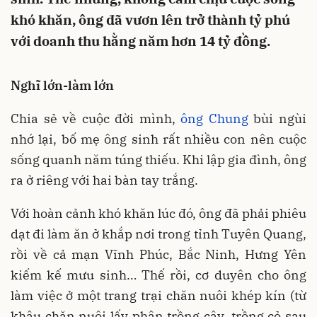
khó khăn, ông đã vươn lên trở thành tỷ phú
với doanh thu hằng năm hơn 14 tỷ đồng.
Nghĩ lớn-làm lớn
Chia sẻ về cuộc đời mình,
ông Chung
bùi ngùi
nhớ lại, bố mẹ ông sinh rất nhiều con nên cuộc
sống quanh năm túng thiếu. Khi lập gia đình, ông
ra ở riêng với hai bàn tay trắng.
Với hoàn cảnh khó khăn lúc đó, ông đã phải phiêu
dạt đi làm ăn ở khắp nơi trong tỉnh Tuyên Quang,
rồi về cả mạn Vĩnh Phúc, Bắc Ninh, Hưng Yên
kiếm kế mưu sinh… Thế rồi, cơ duyên cho ông
làm việc ở một trang trại chăn nuôi khép kín (từ
khâu chăn nuôi lấy phân trồng cây, trồng cỏ sau