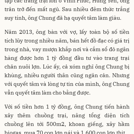
tập các trang trại lớn ở Vĩnh Phúc, Hưng Yên, ông
trăn trở đến mất ngủ. Sau nhiều đêm thức trắng
suy tính, ông Chung đã hạ quyết tâm làm giàu.
Năm 2013, ông bàn với vợ, lấy toàn bộ số tiền
tích lũy trong nhiều năm, bán hết đồ đạc có giá trị
trong nhà, vay mượn khắp nơi và cắm sổ đỏ ngân
hàng được hơn 1 tỷ đồng đầu tư vào trang trại
chăn nuôi lợn. Lúc ấy, cả xóm nghĩ ông Chung bị
khùng, nhiều người thân cũng ngăn cản. Nhưng
với quyết tâm và lòng tự tin của mình, ông Chung
vẫn quyết tâm làm cho bằng được.
Với số tiền hơn 1 tỷ đồng, ông Chung tiến hành
xây thêm chuồng trại, nâng tổng diện tích
chuồng lên tới 500m2, khoan giếng, xây hầm
biogas, mua 70 con lợn nái và 1.600 con lợn thịt.