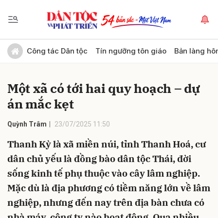
Gửi bình luận
Công tác Dân tộc
Tín ngưỡng tôn giáo
Bản làng hô
Một xã có tới hai quy hoạch – dự
án mắc kẹt
Quỳnh Trâm
23/07/2025 11:50
Thanh Kỳ là xã miền núi, tỉnh Thanh Hoá, cư
Hủy
Gửi
dân chủ yếu là đồng bào dân tộc Thái, đời
sống kinh tế phụ thuộc vào cây lâm nghiệp.
Mặc dù là địa phương có tiềm năng lớn về lâm
nghiệp, nhưng đến nay trên địa bàn chưa có
nhà máy, công ty nào hoạt động. Qua nhiều