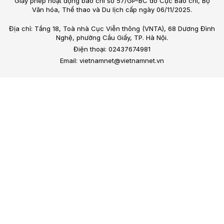
Giấy phép hoạt động báo chí số 57/GP-BC do Cục Báo chí, Bộ
Văn hóa, Thể thao và Du lịch cấp ngày 06/11/2025.
Địa chỉ: Tầng 18, Toà nhà Cục Viễn thông (VNTA), 68 Dương Đình
Nghệ, phường Cầu Giấy, TP. Hà Nội.
Điện thoại: 02437674981
Email: vietnamnet@vietnamnet.vn