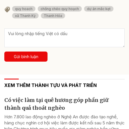
quy hoach
chồng chéo quy hoạch
dự án mắc kẹt
xã Thanh Kỳ
Thanh Hóa
Gửi bình luận
XEM THÊM THÀNH TỰU VÀ PHÁT TRIỂN
Có việc làm tại quê hương góp phần giữ
thành quả thoát nghèo
Hơn 7.800 lao động nghèo ở Nghệ An được đào tạo nghề,
hàng chục nghìn cơ hội việc làm được kết nối sau 5 năm thực
hiện Chương trình mục tiêu quốc gia giảm nghèo bền vững.