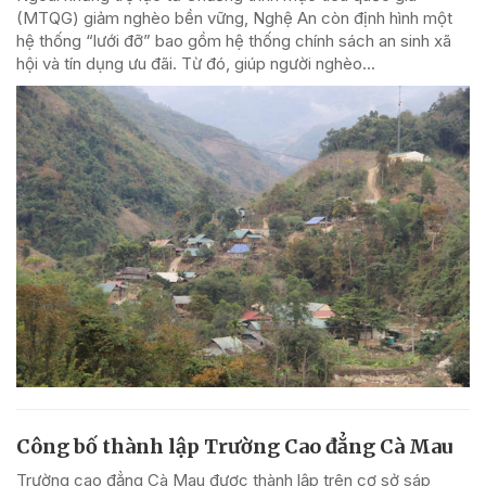
(MTQG) giảm nghèo bền vững, Nghệ An còn định hình một
hệ thống “lưới đỡ” bao gồm hệ thống chính sách an sinh xã
hội và tín dụng ưu đãi. Từ đó, giúp người nghèo...
Công bố thành lập Trường Cao đẳng Cà Mau
Trường cao đẳng Cà Mau được thành lập trên cơ sở sáp