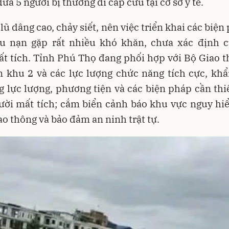
đưa 5 người bị thương đi cấp cứu tại cơ sở y tế.
lũ dâng cao, chảy siết, nên việc triển khai các biện
u nạn gặp rất nhiều khó khăn, chưa xác định c
t tích. Tỉnh Phú Thọ đang phối hợp với Bộ Giao 
n khu 2 và các lực lượng chức năng tích cực, kh
 lực lượng, phương tiện và các biện pháp cần thi
ười mất tích; cắm biển cảnh báo khu vực nguy hi
ao thông và bảo đảm an ninh trật tự.