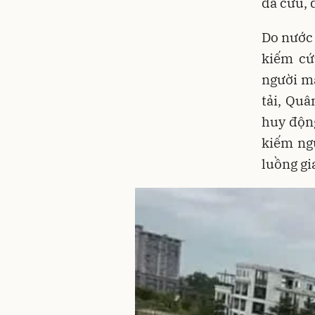
đã cứu, 
Do nước 
kiếm cứ
người mấ
tải, Quâ
huy động
kiếm ng
luồng gi