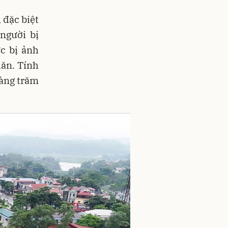
 đặc biệt
người bị
c bị ảnh
hăn. Tính
hàng trăm