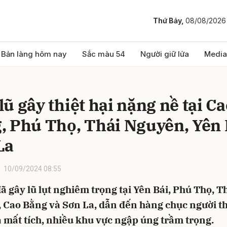
Thứ Bảy,
08/08/2026
bình luận
Bản làng hôm nay
Sắc màu 54
Người giữ lửa
Media
ũ gây thiệt hại nặng nề tại C
, Phú Thọ, Thái Nguyên, Yên 
La
10/09/2024 08:55
Hủy
G
ã gây lũ lụt nghiêm trọng tại Yên Bái, Phú Thọ, T
 Cao Bằng và Sơn La, dẫn đến hàng chục người th
 mất tích, nhiều khu vực ngập úng trầm trọng.