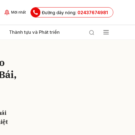
Đường dây nóng:
02437674981
Mới nhất
Thành tựu và Phát triển
ao
Bái,
ửi
hái
iệt