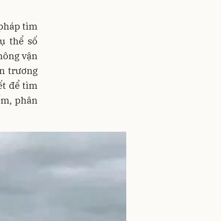
 pháp tìm
ụ thể số
thông vận
ẩn trương
ết để tìm
ểm, phân