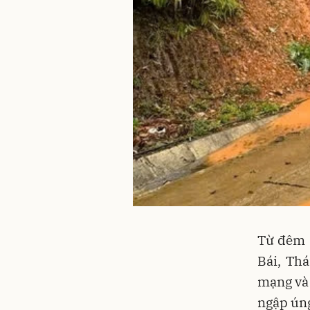
Từ đêm 8
Bái, Th
mạng và 
ngập ún