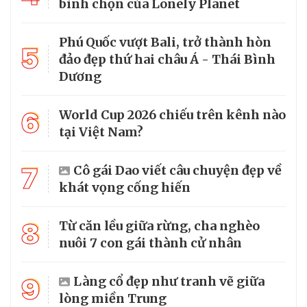
bình chọn của Lonely Planet
Phú Quốc vượt Bali, trở thành hòn
5
đảo đẹp thứ hai châu Á - Thái Bình
Dương
6
World Cup 2026 chiếu trên kênh nào
tại Việt Nam?
7
Cô gái Dao viết câu chuyện đẹp về
khát vọng cống hiến
8
Từ căn lều giữa rừng, cha nghèo
nuôi 7 con gái thành cử nhân
9
Làng cổ đẹp như tranh vẽ giữa
lòng miền Trung