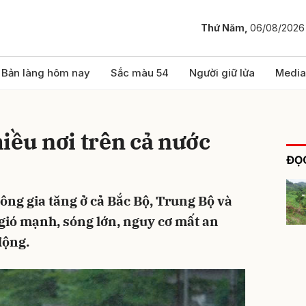
Thứ Năm,
06/08/2026
bình luận
Bản làng hôm nay
Sắc màu 54
Người giữ lửa
Media
iều nơi trên cả nước
ĐỌC
ông gia tăng ở cả Bắc Bộ, Trung Bộ và
gió mạnh, sóng lớn, nguy cơ mất an
Hủy
G
động.