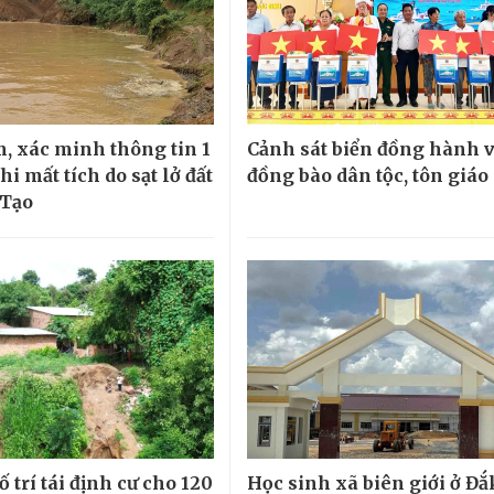
, xác minh thông tin 1
Cảnh sát biển đồng hành v
i mất tích do sạt lở đất
đồng bào dân tộc, tôn giáo
 Tạo
ố trí tái định cư cho 120
Học sinh xã biên giới ở Đắ