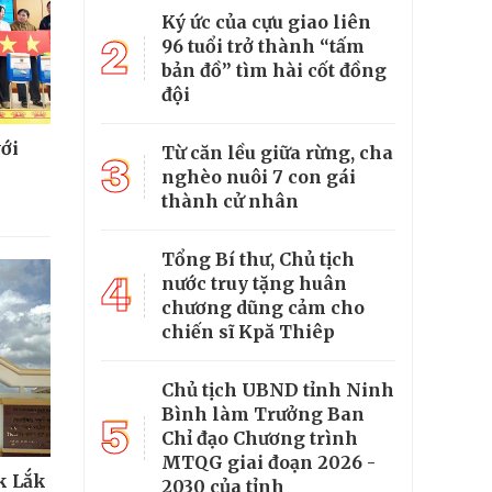
Ký ức của cựu giao liên
2
96 tuổi trở thành “tấm
bản đồ” tìm hài cốt đồng
đội
ới
Từ căn lều giữa rừng, cha
3
nghèo nuôi 7 con gái
thành cử nhân
Tổng Bí thư, Chủ tịch
4
nước truy tặng huân
chương dũng cảm cho
chiến sĩ Kpă Thiêp
Chủ tịch UBND tỉnh Ninh
Bình làm Trưởng Ban
5
Chỉ đạo Chương trình
MTQG giai đoạn 2026 -
k Lắk
2030 của tỉnh