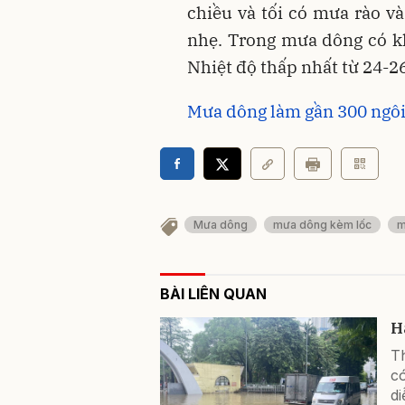
chiều và tối có mưa rào và
nhẹ. Trong mưa dông có khả
Nhiệt độ thấp nhất từ 24-26
Mưa dông làm gần 300 ngôi 
Mưa dông
mưa dông kèm lốc
m
BÀI LIÊN QUAN
H
Th
c
di