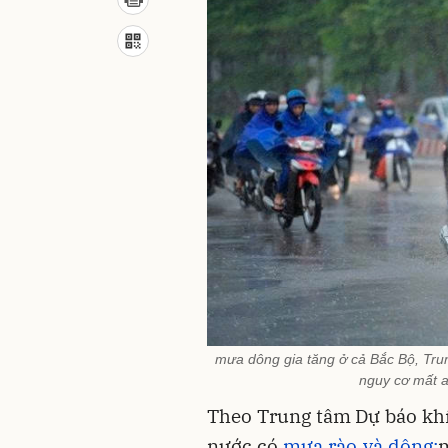
mưa dông gia tăng ở cả Bắc Bộ, Tru
nguy cơ mất a
Theo Trung tâm Dự báo khí 
nước có
mưa rào và dông;
m