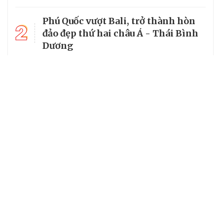
Phú Quốc vượt Bali, trở thành hòn
2
đảo đẹp thứ hai châu Á - Thái Bình
Dương
3
World Cup 2026 chiếu trên kênh nào
tại Việt Nam?
4
Làng cổ đẹp như tranh vẽ giữa
lòng miền Trung
5
Miền suối mát dưới tán rừng
nguyên sinh Xuân Sơn