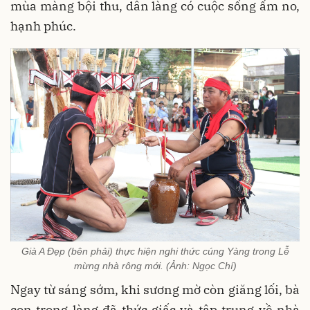
mùa màng bội thu, dân làng có cuộc sống ấm no,
hạnh phúc.
Già A Đẹp (bên phải) thực hiện nghi thức cúng Yàng trong Lễ
mừng nhà rông mới. (Ảnh: Ngọc Chí)
Ngay từ sáng sớm, khi sương mờ còn giăng lối, bà
con trong làng đã thức giấc và tập trung về nhà