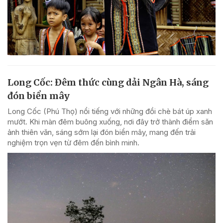
Long Cốc: Đêm thức cùng dải Ngân Hà, sáng
đón biển mây
Long Cốc (Phú Thọ) nổi tiếng với những đồi chè bát úp xanh
mướt. Khi màn đêm buông xuống, nơi đây trở thành điểm săn
ảnh thiên văn, sáng sớm lại đón biển mây, mang đến trải
nghiệm trọn vẹn từ đêm đến bình minh.