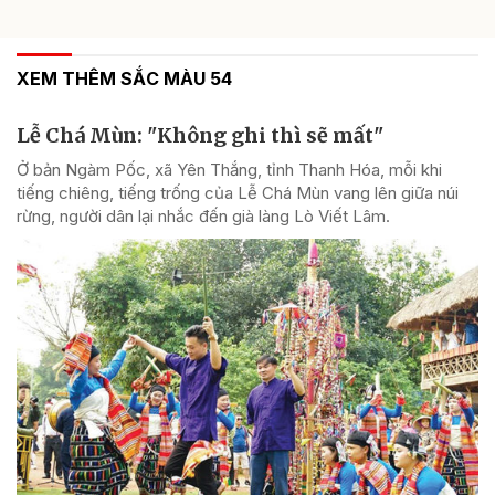
XEM THÊM SẮC MÀU 54
Lễ Chá Mùn: "Không ghi thì sẽ mất"
Ở bản Ngàm Pốc, xã Yên Thắng, tỉnh Thanh Hóa, mỗi khi
tiếng chiêng, tiếng trống của Lễ Chá Mùn vang lên giữa núi
rừng, người dân lại nhắc đến già làng Lò Viết Lâm.