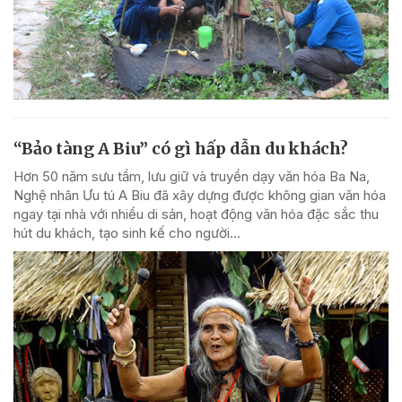
“Bảo tàng A Biu” có gì hấp dẫn du khách?
Hơn 50 năm sưu tầm, lưu giữ và truyền dạy văn hóa Ba Na,
Nghệ nhân Ưu tú A Biu đã xây dựng được không gian văn hóa
ngay tại nhà với nhiều di sản, hoạt động văn hóa đặc sắc thu
hút du khách, tạo sinh kế cho người...