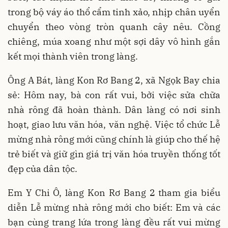
trong bộ váy áo thổ cẩm tinh xảo, nhịp chân uyển
chuyển theo vòng tròn quanh cây nêu. Cồng
chiêng, múa xoang như một sợi dây vô hình gắn
kết mọi thành viên trong làng.
Ông A Bát, làng Kon Rơ Bang 2, xã Ngọk Bay chia
sẻ: Hôm nay, bà con rất vui, bởi việc sửa chữa
nhà rông đã hoàn thành. Dân làng có nơi sinh
hoạt, giao lưu văn hóa, văn nghệ. Việc tổ chức Lễ
mừng nhà rông mới cũng chính là giúp cho thế hệ
trẻ biết và giữ gìn giá trị văn hóa truyền thống tốt
đẹp của dân tộc.
Em Y Chi Ô, làng Kon Rơ Bang 2 tham gia biểu
diễn Lễ mừng nhà rông mới cho biết: Em và các
bạn cùng trang lứa trong làng đều rất vui mừng