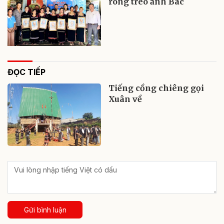
rông treo ảnh Bác
ĐỌC TIẾP
Tiếng cồng chiêng gọi
Xuân về
Gửi bình luận