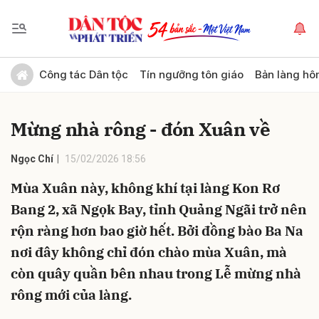
Gửi bình luận
Công tác Dân tộc
Tín ngưỡng tôn giáo
Bản làng hô
Mừng nhà rông - đón Xuân về
Ngọc Chí
15/02/2026 18:56
Mùa Xuân này, không khí tại làng Kon Rơ
Bang 2, xã Ngọk Bay, tỉnh Quảng Ngãi trở nên
Hủy
Gửi
rộn ràng hơn bao giờ hết. Bởi đồng bào Ba Na
nơi đây không chỉ đón chào mùa Xuân, mà
còn quây quần bên nhau trong Lễ mừng nhà
rông mới của làng.