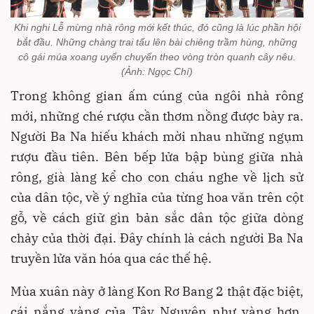
Khi nghi Lễ mừng nhà rông mới kết thúc, đó cũng là lúc phần hội
bắt đầu. Những chàng trai tấu lên bài chiêng trầm hùng, những
cô gái múa xoang uyển chuyển theo vòng tròn quanh cây nêu.
(Ảnh: Ngọc Chí)
Trong không gian ấm cúng của ngôi nhà rông
mới, những ché rượu cần thơm nồng được bày ra.
Người Ba Na hiếu khách mời nhau những ngụm
rượu đầu tiên. Bên bếp lửa bập bùng giữa nhà
rông, già làng kể cho con cháu nghe về lịch sử
của dân tộc, về ý nghĩa của từng hoa văn trên cột
gỗ, về cách giữ gìn bản sắc dân tộc giữa dòng
chảy của thời đại. Đây chính là cách người Ba Na
truyền lửa văn hóa qua các thế hệ.
Mùa xuân này ở làng Kon Rơ Bang 2 thật đặc biệt,
cái nắng vàng của Tây Nguyên như vàng hơn,