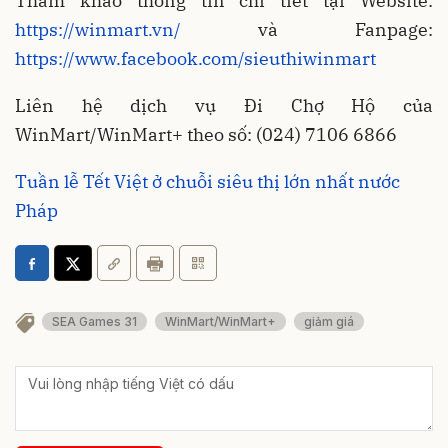
Tham khảo thông tin chi tiết tại Website:
https://winmart.vn/
và Fanpage:
https://www.facebook.com/sieuthiwinmart
Liên hệ dịch vụ Đi Chợ Hộ của
WinMart/WinMart+ theo số: (024) 7106 6866
Tuần lễ Tết Việt ở chuỗi siêu thị lớn nhất nước
Pháp
SEA Games 31
WinMart/WinMart+
giảm giá