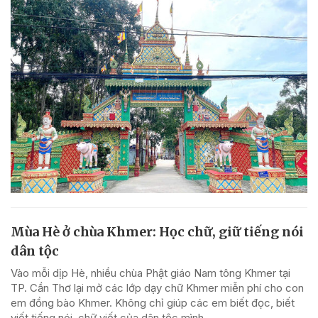
Mùa Hè ở chùa Khmer: Học chữ, giữ tiếng nói
dân tộc
Vào mỗi dịp Hè, nhiều chùa Phật giáo Nam tông Khmer tại
TP. Cần Thơ lại mở các lớp dạy chữ Khmer miễn phí cho con
em đồng bào Khmer. Không chỉ giúp các em biết đọc, biết
viết tiếng nói, chữ viết của dân tộc mình,...