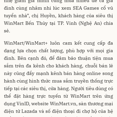
nhẹ giảm giá mình cũng mua nhiều để cả gia
đình cùng nhâm nhi lúc xem SEA Games cổ vũ
tuyển nhà”, chị Huyền, khách hàng của siêu thị
WinMart Bến Thủy tại TP. Vinh (Nghệ An) chia
sẻ.
WinMart/WinMart+ luôn cam kết cung cấp đa
dạng lựa chọn chất lượng, phù hợp với mọi gia
đình. Bên cạnh đó, để đảm bảo thuận tiện mua
sắm trên đa kênh cho khách hàng, chuỗi bán lẻ
này cũng đẩy mạnh kênh bán hàng online song
hành cùng hình thức mua sắm truyền thống trực
tiếp tại các siêu thị, cửa hàng. Người tiêu dùng có
thể đặt hàng trực tuyến từ WinMart trên ứng
dụng VinID, website WinMart.vn, sàn thương mại
điện tử Lazada và số điện thoại đi chợ hộ của hệ