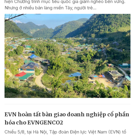
hiện Chương trình mục tiêu quốc gia giảm nghèo bền vững.
Nhưng ở nhiều bản làng miền Tây, người trẻ...
EVN hoàn tất bàn giao doanh nghiệp cổ phần
hóa cho EVNGENCO2
Chiều 5/8, tại Hà Nội, Tập đoàn Điện lực Việt Nam (EVN) tổ