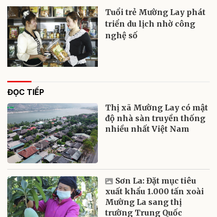
Tuổi trẻ Mường Lay phát
triển du lịch nhờ công
nghệ số
ĐỌC TIẾP
Thị xã Mường Lay có mật
độ nhà sàn truyền thống
nhiều nhất Việt Nam
Sơn La: Đặt mục tiêu
xuất khẩu 1.000 tấn xoài
Mường La sang thị
trường Trung Quốc