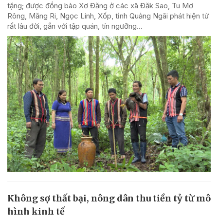
tặng; được đồng bào Xơ Đăng ở các xã Đăk Sao, Tu Mơ
Rông, Măng Ri, Ngọc Linh, Xốp, tỉnh Quảng Ngãi phát hiện từ
rất lâu đời, gắn với tập quán, tín ngưỡng...
Không sợ thất bại, nông dân thu tiền tỷ từ mô
hình kinh tế