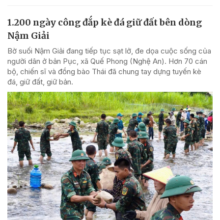
1.200 ngày công đắp kè đá giữ đất bên dòng
Nậm Giải
Bờ suối Nậm Giải đang tiếp tục sạt lở, đe dọa cuộc sống của
người dân ở bản Pục, xã Quế Phong (Nghệ An). Hơn 70 cán
bộ, chiến sĩ và đồng bào Thái đã chung tay dựng tuyến kè
đá, giữ đất, giữ bản.