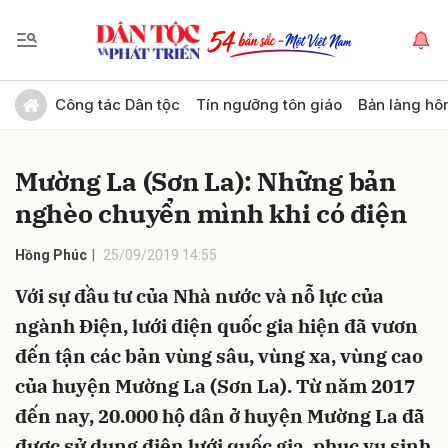
Gửi bình luận
Công tác Dân tộc
Tín ngưỡng tôn giáo
Bản làng hô
Mường La (Sơn La): Những bản
nghèo chuyển mình khi có điện
Hồng Phúc
25/09/2019 14:55
Với sự đầu tư của Nhà nước và nỗ lực của
Hủy
Gửi
ngành Điện, lưới điện quốc gia hiện đã vươn
đến tận các bản vùng sâu, vùng xa, vùng cao
của huyện Mường La (Sơn La). Từ năm 2017
đến nay, 20.000 hộ dân ở huyện Mường La đã
được sử dụng điện lưới quốc gia, phục vụ sinh