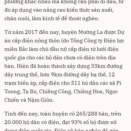
phương khác nhau mà không cần phải đi đâu, từ
đó áp dụng vào nâng cao kiến thức sản xuất,
chăn nuôi, làm kinh tế để thoát nghèo.
Từ năm 2017 đến nay, huyện Mường La được Dự
án cấp điện nông thôn (do Tổng Công ty Điện lực
miền Bắc làm chủ đầu tư) cấp điện từ lưới điện
quốc gia cho các hộ dân chưa có điện trên địa
bàn. Hiện đã hoàn thành xây dựng 33km đường
dây trung thế, hơn 9km đường dây hạ thế, 12
trạm biến áp, cấp điện cho 511 hộ dân các xã Pi
Toong, Tạ Bú, Chiềng Công, Chiềng Hoa, Ngọc
Chiến và Nậm Giôn.
Tính đến nay, toàn huyện có 265/288 bản, trên
20.000 hộ dân có điện, đạt 93% số hộ được sử
dụng điện quốc gia. Điện về bản nghèo đã góp