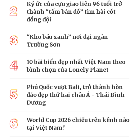
Ký ức của cựu giao liên 96 tuổi trở
2
thành “tấm bản đồ” tìm hài cốt
đồng đội
3
“Kho báu xanh” nơi đại ngàn
Trường Sơn
4
10 bãi biển đẹp nhất Việt Nam theo
bình chọn của Lonely Planet
Phú Quốc vượt Bali, trở thành hòn
5
đảo đẹp thứ hai châu Á - Thái Bình
Dương
6
World Cup 2026 chiếu trên kênh nào
tại Việt Nam?