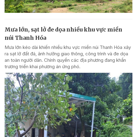
Mưa lớn, sạt lở đe dọa nhiều khu vực miền
núi Thanh Hóa
Mưa lớn kéo dài khiến nhiều khu vực miền núi Thanh Hóa xảy
ra sạt lở đất đá, ảnh hưởng giao thông, công trình và đe dọa
an toàn người dân. Chính quyền các địa phương đang khẩn
trương triển khai phương án ứng phó.