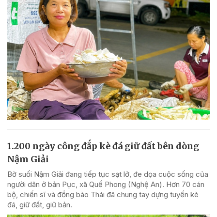
1.200 ngày công đắp kè đá giữ đất bên dòng
Nậm Giải
Bờ suối Nậm Giải đang tiếp tục sạt lở, đe dọa cuộc sống của
người dân ở bản Pục, xã Quế Phong (Nghệ An). Hơn 70 cán
bộ, chiến sĩ và đồng bào Thái đã chung tay dựng tuyến kè
đá, giữ đất, giữ bản.