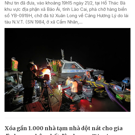
Như tin đã đưa, vào khoảng 19h15 ngày 21/2, tại Hồ Thác Bà
khu vực địa phận xã Bảo Ái, tỉnh Lào Cai, phà chở hàng biển
số YB-0919H, chở đá từ Xuân Long về Cảng Hương Lý do lái
tàu N.V.T. (SN 1984, ở xã Cẩm Nhân,...
Xóa gần 1.000 nhà tạm nhà dột nát cho gia