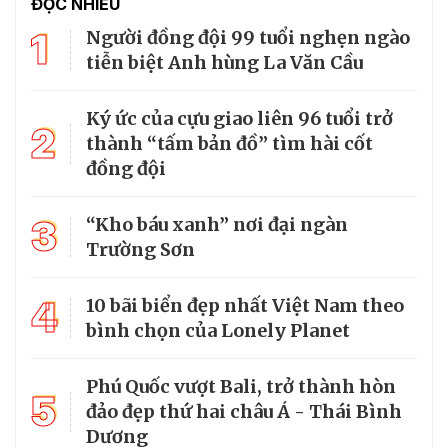
ĐỌC NHIỀU
1
Người đồng đội 99 tuổi nghẹn ngào
tiễn biệt Anh hùng La Văn Cầu
Ký ức của cựu giao liên 96 tuổi trở
2
thành “tấm bản đồ” tìm hài cốt
đồng đội
3
“Kho báu xanh” nơi đại ngàn
Trường Sơn
4
10 bãi biển đẹp nhất Việt Nam theo
bình chọn của Lonely Planet
Phú Quốc vượt Bali, trở thành hòn
5
đảo đẹp thứ hai châu Á - Thái Bình
Dương