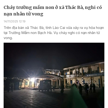
Cháy trường mầm non ở xã Thác Bà, nghi có
nạn nhân tử vong
14/11/2025 12:19
Trên địa bàn xã Thác Bà, tỉnh Lào Cai vừa xảy ra vụ hỏa hoạn
tại Trường Mầm non Bạch Hà. Vụ cháy nghi có nạn nhân tử
vong.