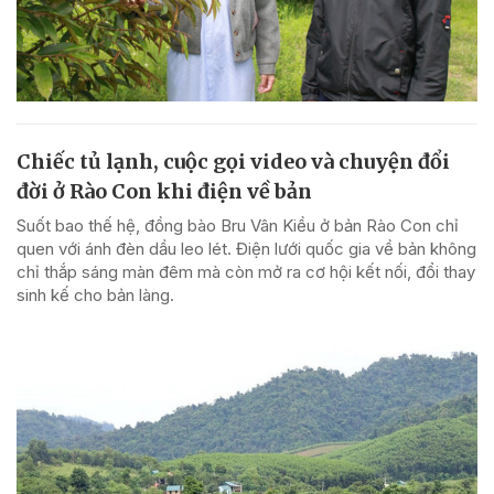
Chiếc tủ lạnh, cuộc gọi video và chuyện đổi
đời ở Rào Con khi điện về bản
Suốt bao thế hệ, đồng bào Bru Vân Kiều ở bản Rào Con chỉ
quen với ánh đèn dầu leo lét. Điện lưới quốc gia về bản không
chỉ thắp sáng màn đêm mà còn mở ra cơ hội kết nối, đổi thay
sinh kế cho bản làng.