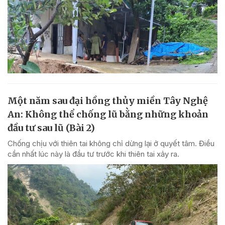
Một năm sau đại hồng thủy miền Tây Nghệ
An: Không thể chống lũ bằng những khoản
đầu tư sau lũ (Bài 2)
Chống chịu với thiên tai không chỉ dừng lại ở quyết tâm. Điều
cần nhất lúc này là đầu tư trước khi thiên tai xảy ra.