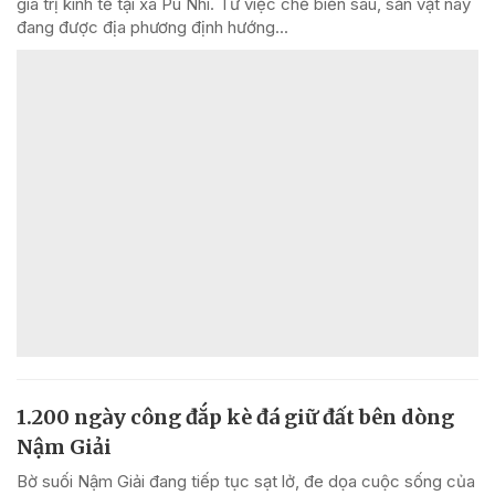
giá trị kinh tế tại xã Pù Nhi. Từ việc chế biến sâu, sản vật này
đang được địa phương định hướng...
1.200 ngày công đắp kè đá giữ đất bên dòng
Nậm Giải
Bờ suối Nậm Giải đang tiếp tục sạt lở, đe dọa cuộc sống của