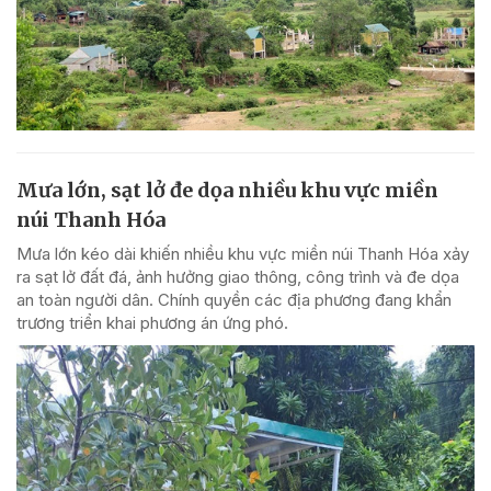
Mưa lớn, sạt lở đe dọa nhiều khu vực miền
núi Thanh Hóa
Mưa lớn kéo dài khiến nhiều khu vực miền núi Thanh Hóa xảy
ra sạt lở đất đá, ảnh hưởng giao thông, công trình và đe dọa
an toàn người dân. Chính quyền các địa phương đang khẩn
trương triển khai phương án ứng phó.