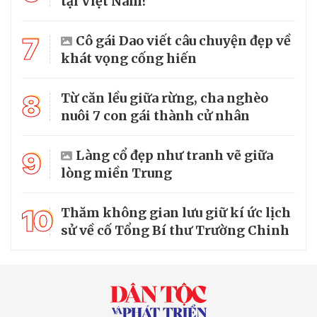
tại Việt Nam?
7
Cô gái Dao viết câu chuyện đẹp về
khát vọng cống hiến
8
Từ căn lều giữa rừng, cha nghèo
nuôi 7 con gái thành cử nhân
9
Làng cổ đẹp như tranh vẽ giữa
lòng miền Trung
10
Thăm không gian lưu giữ kí ức lịch
sử về cố Tổng Bí thư Trường Chinh