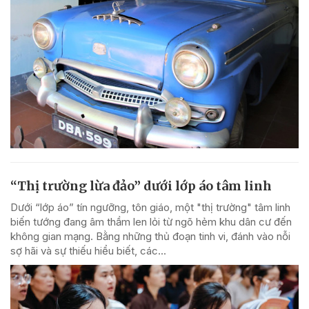
“Thị trường lừa đảo” dưới lớp áo tâm linh
Dưới “lớp áo” tín ngưỡng, tôn giáo, một "thị trường" tâm linh
biến tướng đang âm thầm len lỏi từ ngõ hẻm khu dân cư đến
không gian mạng. Bằng những thủ đoạn tinh vi, đánh vào nỗi
sợ hãi và sự thiếu hiểu biết, các...