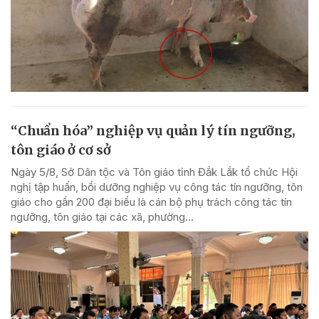
“Chuẩn hóa” nghiệp vụ quản lý tín ngưỡng,
tôn giáo ở cơ sở
Ngày 5/8, Sở Dân tộc và Tôn giáo tỉnh Đắk Lắk tổ chức Hội
nghị tập huấn, bồi dưỡng nghiệp vụ công tác tín ngưỡng, tôn
giáo cho gần 200 đại biểu là cán bộ phụ trách công tác tín
ngưỡng, tôn giáo tại các xã, phường...