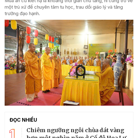
Mùa an cư kiết hạ là khoảng thời gian chư tăng, ni cùng trở về
một trú xứ để chuyên tâm tu học, trau dồi giáo lý và tăng
trưởng đạo hạnh.
ĐỌC NHIỀU
1
Chiêm ngưỡng ngôi chùa dát vàng
hơn một nghìn năm ở Cố đô Hoa Lư