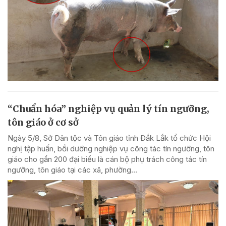
“Chuẩn hóa” nghiệp vụ quản lý tín ngưỡng,
tôn giáo ở cơ sở
Ngày 5/8, Sở Dân tộc và Tôn giáo tỉnh Đắk Lắk tổ chức Hội
nghị tập huấn, bồi dưỡng nghiệp vụ công tác tín ngưỡng, tôn
giáo cho gần 200 đại biểu là cán bộ phụ trách công tác tín
ngưỡng, tôn giáo tại các xã, phường...