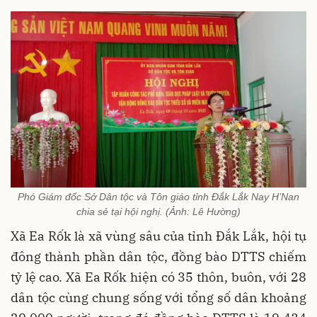
Phó Giám đốc Sở Dân tộc và Tôn giáo tỉnh Đắk Lắk Nay H’Nan
chia sẻ tại hội nghị. (Ảnh: Lê Hường)
Xã Ea Rốk là xã vùng sâu của tỉnh Đắk Lắk, hội tụ
đông thành phần dân tộc, đồng bào DTTS chiếm
tỷ lệ cao. Xã Ea Rốk hiện có 35 thôn, buôn, với 28
dân tộc cùng chung sống với tổng số dân khoảng