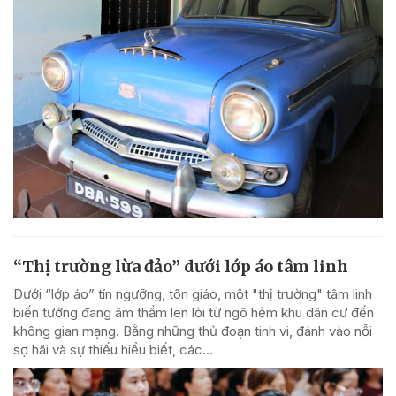
“Thị trường lừa đảo” dưới lớp áo tâm linh
Dưới “lớp áo” tín ngưỡng, tôn giáo, một "thị trường" tâm linh
biến tướng đang âm thầm len lỏi từ ngõ hẻm khu dân cư đến
không gian mạng. Bằng những thủ đoạn tinh vi, đánh vào nỗi
sợ hãi và sự thiếu hiểu biết, các...