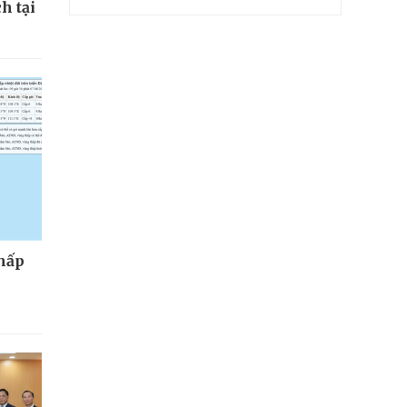
h tại
thấp