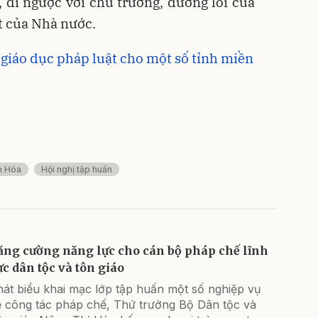
 đi ngược với chủ trương, đường lối của
t của Nhà nước.
giáo dục pháp luật cho một số tỉnh miền
h Hóa
Hội nghị tập huấn
ăng cường năng lực cho cán bộ pháp chế lĩnh
ực dân tộc và tôn giáo
át biểu khai mạc lớp tập huấn một số nghiệp vụ
ề công tác pháp chế, Thứ trưởng Bộ Dân tộc và