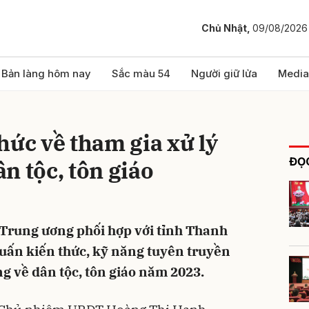
Chủ Nhật,
09/08/2026
bình luận
Bản làng hôm nay
Sắc màu 54
Người giữ lửa
Media
hức về tham gia xử lý
ĐỌC
n tộc, tôn giáo
 Trung ương phối hợp với tỉnh Thanh
Hủy
G
huấn kiến thức, kỹ năng tuyên truyền
g về dân tộc, tôn giáo năm 2023.