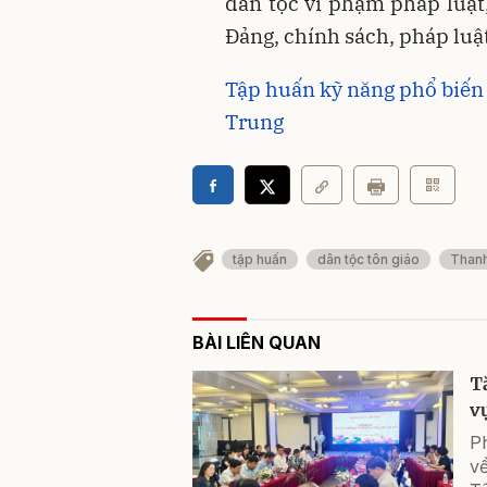
dân tộc vi phạm pháp luật,
Đảng, chính sách, pháp luậ
Tập huấn kỹ năng phổ biến 
Trung
tập huấn
dân tộc tôn giáo
Than
BÀI LIÊN QUAN
T
v
Ph
v