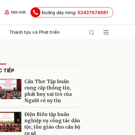
Đường dây nóng:
02437674981
Mới nhất
Thành tựu và Phát triển
 TIẾP
Cần Thơ: Tập huấn
cung cấp thông tin,
phát huy vai trò của
Người có uy tín
ửi
Điện Biên tập huấn
nghiệp vụ công tác dân
tộc, tôn giáo cho cán bộ
cơ sở