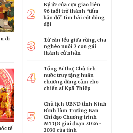
Ký ức của cựu giao liên
2
96 tuổi trở thành “tấm
bản đồ” tìm hài cốt đồng
đội
m di
Từ căn lều giữa rừng, cha
3
nghèo nuôi 7 con gái
thành cử nhân
Tổng Bí thư, Chủ tịch
4
nước truy tặng huân
chương dũng cảm cho
chiến sĩ Kpă Thiêp
Chủ tịch UBND tỉnh Ninh
Bình làm Trưởng Ban
5
Chỉ đạo Chương trình
MTQG giai đoạn 2026 -
ốc tế
2030 của tỉnh