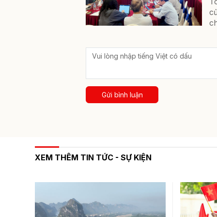
T
c
ch
Gửi bình luận
XEM THÊM TIN TỨC - SỰ KIỆN