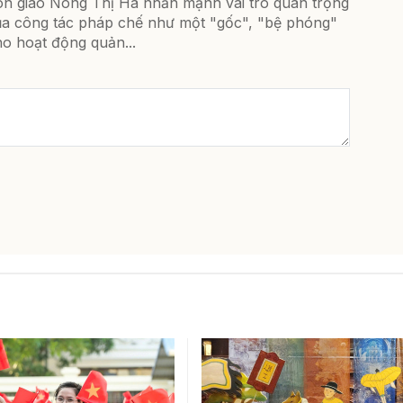
ôn giáo Nông Thị Hà nhấn mạnh vai trò quan trọng
ủa công tác pháp chế như một "gốc", "bệ phóng"
o hoạt động quản...