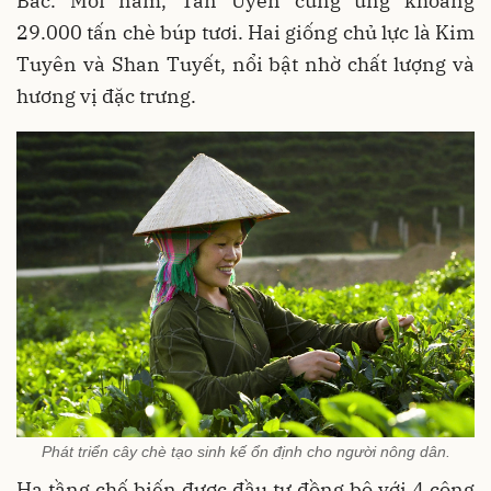
Bắc. Mỗi năm, Tân Uyên cung ứng khoảng
29.000 tấn chè búp tươi. Hai giống chủ lực là Kim
Tuyên và Shan Tuyết, nổi bật nhờ chất lượng và
hương vị đặc trưng.
Phát triển cây chè tạo sinh kế ổn định cho người nông dân.
Hạ tầng chế biến được đầu tư đồng bộ với 4 công