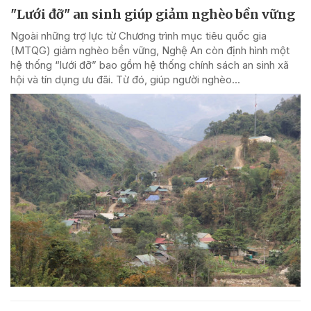
"Lưới đỡ" an sinh giúp giảm nghèo bền vững
Ngoài những trợ lực từ Chương trình mục tiêu quốc gia
(MTQG) giảm nghèo bền vững, Nghệ An còn định hình một
hệ thống “lưới đỡ” bao gồm hệ thống chính sách an sinh xã
hội và tín dụng ưu đãi. Từ đó, giúp người nghèo...