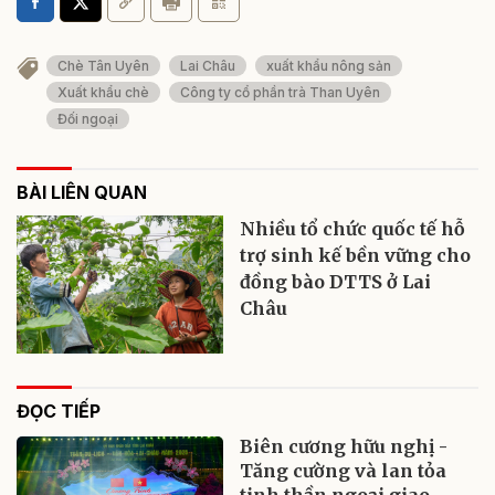
Chè Tân Uyên
Lai Châu
xuất khẩu nông sản
Xuất khẩu chè
Công ty cổ phần trà Than Uyên
Đối ngoại
BÀI LIÊN QUAN
Nhiều tổ chức quốc tế hỗ
trợ sinh kế bền vững cho
đồng bào DTTS ở Lai
Châu
ĐỌC TIẾP
Biên cương hữu nghị -
Tăng cường và lan tỏa