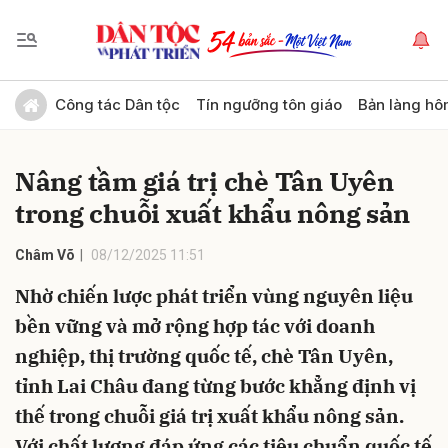
Gửi bình luận
Công tác Dân tộc
Tín ngưỡng tôn giáo
Bản làng hô
Nâng tầm giá trị chè Tân Uyên
trong chuỗi xuất khẩu nông sản
Châm Võ
08/12/2025 11:51
Nhờ chiến lược phát triển vùng nguyên liệu
Hủy
Gửi
bền vững và mở rộng hợp tác với doanh
nghiệp, thị trường quốc tế, chè Tân Uyên,
tỉnh Lai Châu đang từng bước khẳng định vị
thế trong chuỗi giá trị xuất khẩu nông sản.
Với chất lượng đáp ứng các tiêu chuẩn quốc tế