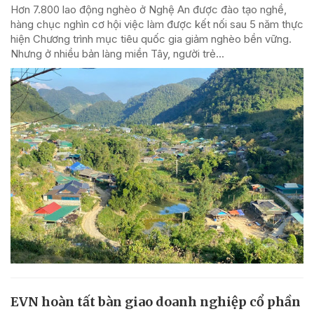
Hơn 7.800 lao động nghèo ở Nghệ An được đào tạo nghề,
hàng chục nghìn cơ hội việc làm được kết nối sau 5 năm thực
hiện Chương trình mục tiêu quốc gia giảm nghèo bền vững.
Nhưng ở nhiều bản làng miền Tây, người trẻ...
EVN hoàn tất bàn giao doanh nghiệp cổ phần