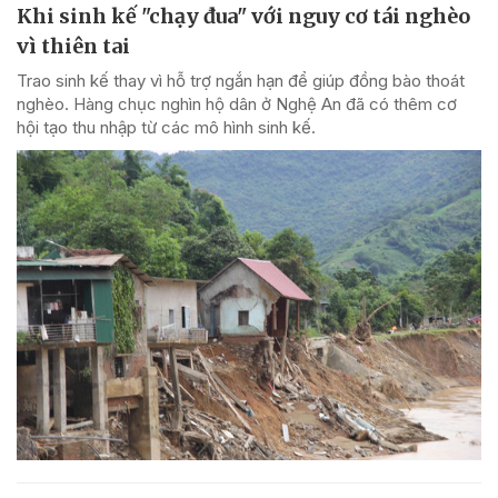
Khi sinh kế "chạy đua" với nguy cơ tái nghèo
vì thiên tai
Trao sinh kế thay vì hỗ trợ ngắn hạn để giúp đồng bào thoát
nghèo. Hàng chục nghìn hộ dân ở Nghệ An đã có thêm cơ
hội tạo thu nhập từ các mô hình sinh kế.