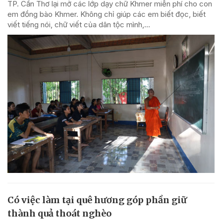
TP. Cần Thơ lại mở các lớp dạy chữ Khmer miễn phí cho con
em đồng bào Khmer. Không chỉ giúp các em biết đọc, biết
viết tiếng nói, chữ viết của dân tộc mình,...
Có việc làm tại quê hương góp phần giữ
thành quả thoát nghèo