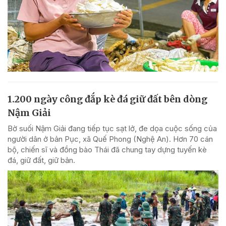
1.200 ngày công đắp kè đá giữ đất bên dòng
Nậm Giải
Bờ suối Nậm Giải đang tiếp tục sạt lở, đe dọa cuộc sống của
người dân ở bản Pục, xã Quế Phong (Nghệ An). Hơn 70 cán
bộ, chiến sĩ và đồng bào Thái đã chung tay dựng tuyến kè
đá, giữ đất, giữ bản.