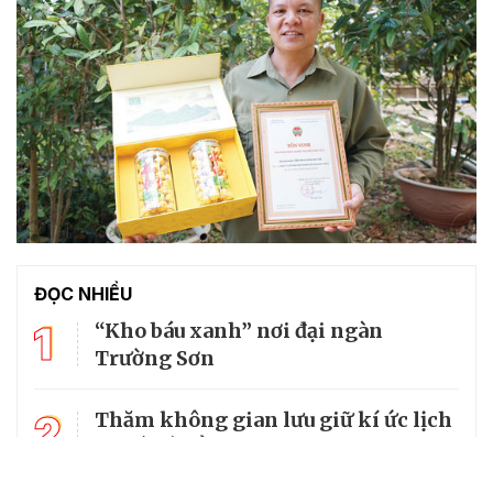
ĐỌC NHIỀU
1
“Kho báu xanh” nơi đại ngàn
Trường Sơn
2
Thăm không gian lưu giữ kí ức lịch
sử về cố Tổng Bí thư Trường Chinh