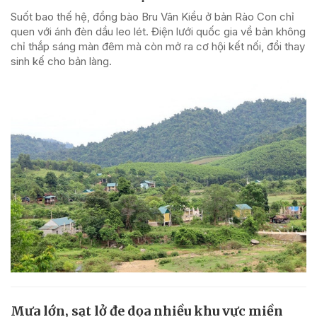
Suốt bao thế hệ, đồng bào Bru Vân Kiều ở bản Rào Con chỉ
quen với ánh đèn dầu leo lét. Điện lưới quốc gia về bản không
chỉ thắp sáng màn đêm mà còn mở ra cơ hội kết nối, đổi thay
sinh kế cho bản làng.
Mưa lớn, sạt lở đe dọa nhiều khu vực miền