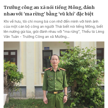
Trưởng công an xã nói tiếng Mông, đánh
nhau với 'ma rừng' bằng 'vũ khí' đặc biệt
Khi về hưu, tôi chỉ mong bà con nhớ đến mình với hình ảnh
của một cán bộ công an người Thái biết nói tiếng Mông, biết
lên nương gùi lúa, giỏi đánh nhau với "ma rừng”, Thiếu tá Lèng
Văn Tuân - Trưởng Công an xã Mường...