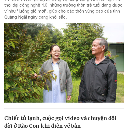
thời đại công nghệ 4.0, những trưởng thôn trẻ tuổi đang được
ví như "luồng gió mới", giúp cho các thôn vùng cao của tỉnh
Quảng Ngãi ngày càng khởi sắc.
Chiếc tủ lạnh, cuộc gọi video và chuyện đổi
đời ở Rào Con khi điện về bản