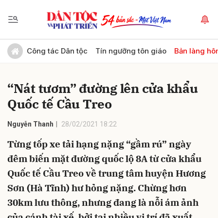
Gửi bình luận
Công tác Dân tộc
Tín ngưỡng tôn giáo
Bản làng hô
“Nát tươm” đường lên cửa khẩu
Quốc tế Cầu Treo
Nguyễn Thanh
28/02/2021 18:22
Từng tốp xe tải hạng nặng “gầm rú” ngày
Hủy
Gửi
đêm biến mặt đường quốc lộ 8A từ cửa khẩu
Quốc tế Cầu Treo về trung tâm huyện Hương
Sơn (Hà Tĩnh) hư hỏng nặng. Chừng hơn
30km lưu thông, nhưng đang là nỗi ám ảnh
của cánh tài xế, bởi tại nhiều vị trí đã xuất