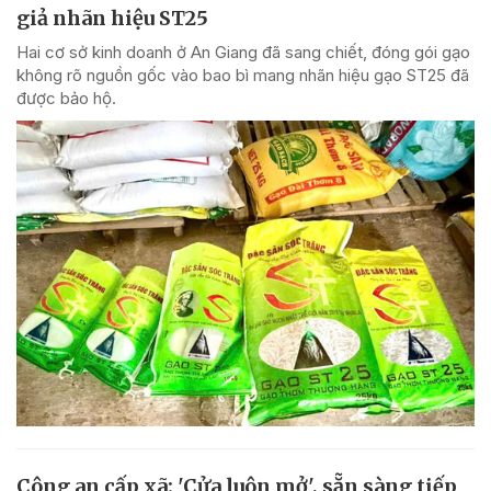
giả nhãn hiệu ST25
Hai cơ sở kinh doanh ở An Giang đã sang chiết, đóng gói gạo
không rõ nguồn gốc vào bao bì mang nhãn hiệu gạo ST25 đã
được bảo hộ.
Công an cấp xã: 'Cửa luôn mở', sẵn sàng tiếp