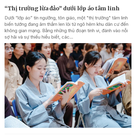
“Thị trường lừa đảo” dưới lớp áo tâm linh
Dưới “lớp áo” tín ngưỡng, tôn giáo, một "thị trường" tâm linh
biến tướng đang âm thầm len lỏi từ ngõ hẻm khu dân cư đến
không gian mạng. Bằng những thủ đoạn tinh vi, đánh vào nỗi
sợ hãi và sự thiếu hiểu biết, các...