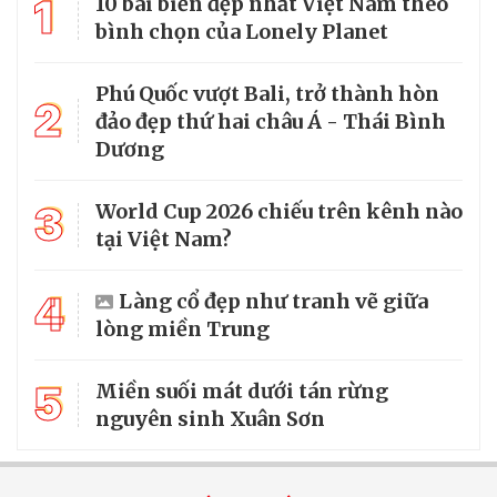
1
10 bãi biển đẹp nhất Việt Nam theo
bình chọn của Lonely Planet
Phú Quốc vượt Bali, trở thành hòn
2
đảo đẹp thứ hai châu Á - Thái Bình
Dương
3
World Cup 2026 chiếu trên kênh nào
tại Việt Nam?
4
Làng cổ đẹp như tranh vẽ giữa
lòng miền Trung
5
Miền suối mát dưới tán rừng
nguyên sinh Xuân Sơn