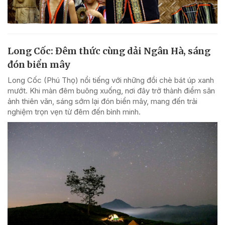
Long Cốc: Đêm thức cùng dải Ngân Hà, sáng
đón biển mây
Long Cốc (Phú Thọ) nổi tiếng với những đồi chè bát úp xanh
mướt. Khi màn đêm buông xuống, nơi đây trở thành điểm săn
ảnh thiên văn, sáng sớm lại đón biển mây, mang đến trải
nghiệm trọn vẹn từ đêm đến bình minh.