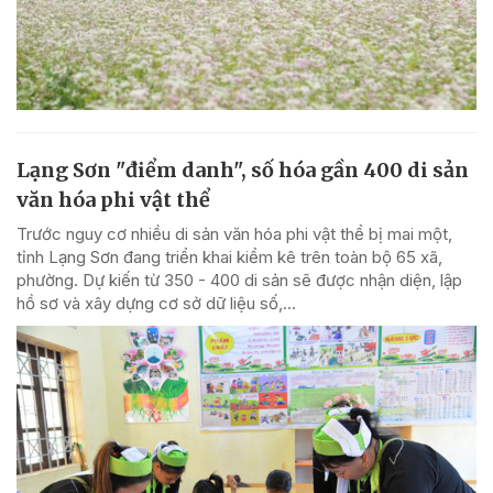
Lạng Sơn "điểm danh", số hóa gần 400 di sản
văn hóa phi vật thể
Trước nguy cơ nhiều di sản văn hóa phi vật thể bị mai một,
tỉnh Lạng Sơn đang triển khai kiểm kê trên toàn bộ 65 xã,
phường. Dự kiến từ 350 - 400 di sản sẽ được nhận diện, lập
hồ sơ và xây dựng cơ sở dữ liệu số,...