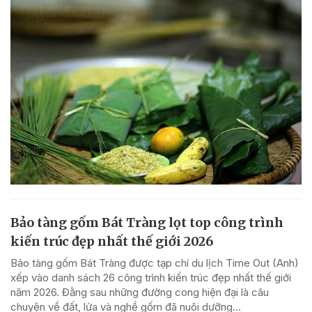
Bảo tàng gốm Bát Tràng lọt top công trình
kiến trúc đẹp nhất thế giới 2026
Bảo tàng gốm Bát Tràng được tạp chí du lịch Time Out (Anh)
xếp vào danh sách 26 công trình kiến trúc đẹp nhất thế giới
năm 2026. Đằng sau những đường cong hiện đại là câu
chuyện về đất, lửa và nghề gốm đã nuôi dưỡng...