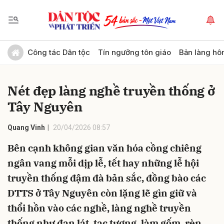
Gửi bình luận
Công tác Dân tộc
Tín ngưỡng tôn giáo
Bản làng hô
Nét đẹp làng nghề truyền thống ở
Tây Nguyên
Quang Vinh
20/04/2026 08:57
Bên cạnh không gian văn hóa cồng chiêng
Hủy
Gửi
ngân vang mỗi dịp lễ, tết hay những lễ hội
truyền thống đậm đà bản sắc, đồng bào các
DTTS ở Tây Nguyên còn lặng lẽ gìn giữ và
thổi hồn vào các nghề, làng nghề truyền
thống như đan lát, tạc tượng, làm gốm, rèn…