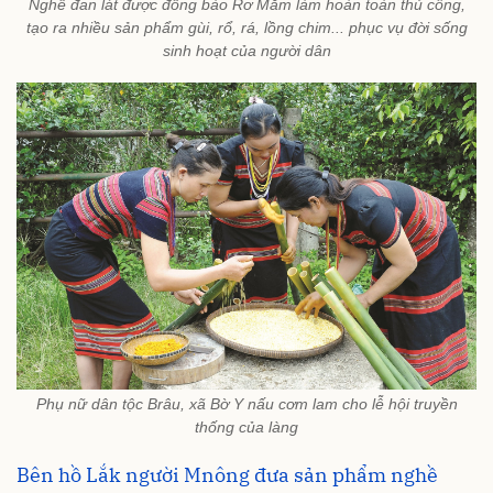
Nghề đan lát được đồng bào Rơ Măm làm hoàn toàn thủ công,
tạo ra nhiều sản phẩm gùi, rổ, rá, lồng chim... phục vụ đời sống
sinh hoạt của người dân
Phụ nữ dân tộc Brâu, xã Bờ Y nấu cơm lam cho lễ hội truyền
thống của làng
Bên hồ Lắk người Mnông đưa sản phẩm nghề