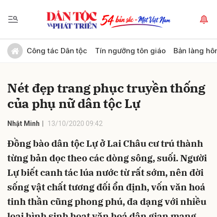
Gửi bình luận
Công tác Dân tộc
Tín ngưỡng tôn giáo
Bản làng hô
Nét đẹp trang phục truyền thống
của phụ nữ dân tộc Lự
Nhật Minh
13/10/2020 09:42
Đồng bào dân tộc Lự ở Lai Châu cư trú thành
Hủy
Gửi
từng bản dọc theo các dòng sông, suối. Người
Lự biết canh tác lúa nước từ rất sớm, nên đời
sống vật chất tương đối ổn định, vốn văn hoá
tinh thần cũng phong phú, đa dạng với nhiều
loại hình sinh hoạt văn hoá dân gian mang