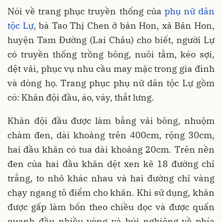
Nói về trang phục truyền thống của
phụ nữ dân
tộc Lự
, bà Tao Thị Chen ở bản Hon, xã Bản Hon,
huyện Tam Đường (Lai Châu) cho biết, người Lự
có truyền thống trồng bông, nuôi tằm, kéo sợi,
dệt vải, phục vụ nhu cầu may mặc trong gia đình
và dòng họ. Trang phục phụ nữ dân tộc Lự gồm
có: Khăn đội đầu, áo, váy, thắt lưng.
Khăn đội đầu được làm bằng vải bông, nhuộm
chàm đen, dài khoảng trên 400cm, rộng 30cm,
hai đầu khăn có tua dài khoảng 20cm. Trên nền
đen của hai đầu khăn dệt xen kẽ 18 đường chỉ
trắng, to nhỏ khác nhau và hai đường chỉ vàng
chạy ngang tô điểm cho khăn. Khi sử dụng, khăn
được gấp làm bốn theo chiều dọc và được quấn
quanh đầu nhiều vòng và búi nghiêng về phía