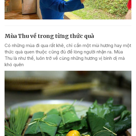
Mùa Thu về trong từng thức quà
Có những mùa đi qua rất khẽ, chỉ cần một mùi hương hay một
thức quà quen thuộc cũng đủ để lòng người nhận ra. Mùa
Thu là như thế, luôn trở về cùng những hương vị bình dị mà
khó quên