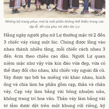
Những bộ trang phục mới là một phần không thể thiếu trong các
dịp lễ, tết của phụ nữ dân tộc Lự
Hằng ngày người phụ nữ Lự thường mặc từ 2 đến
3 chiếc váy cùng một lúc. Chúng được lồng vào
nhau thành nhiều tầng, mỗi chiếc cách nhau 3
đến 4cm theo chiều cao dần. Người Lự quan
niệm mặc như vậy vừa kín đáo vừa đẹp, vừa có
thể thay đổi cho nhau, khi chiếc váy ngoài đã cũ.
Váy được tạo bởi ba miếng vải khác nhau, hình
ống và chia làm ba phần gồm cạp, thân và chân
váy. Cạp váy làm bằng vải bông nhuộm nâu,
không trang trí hoa văn. Thân váy làm bằng vải
tơ tằm dược dệt trên một khung cửi riêng, kỹ