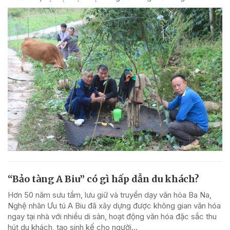
“Bảo tàng A Biu” có gì hấp dẫn du khách?
Hơn 50 năm sưu tầm, lưu giữ và truyền dạy văn hóa Ba Na,
Nghệ nhân Ưu tú A Biu đã xây dựng được không gian văn hóa
ngay tại nhà với nhiều di sản, hoạt động văn hóa đặc sắc thu
hút du khách, tạo sinh kế cho người...