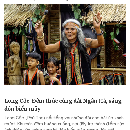
Long Cốc: Đêm thức cùng dải Ngân Hà, sáng
đón biển mây
Long Cốc (Phú Thọ) nổi tiếng với những đồi chè bát úp xanh
mướt. Khi màn đêm buông xuống, nơi đây trở thành điểm săn
ảnh thiên văn, sáng sớm lại đón biển mây, mang đến trải