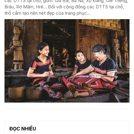
các DTTS tại chỗ, gồm: Gia Rai, Ba Na, Xơ Đăng, Gié Triêng,
Brâu, Rơ Măm, Hrê… Đối với cộng đồng các DTTS tại chỗ,
thổ cẩm tạo nên nét đẹp của trang phục...
ĐỌC NHIỀU