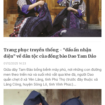
Trang phục truyền thống - “dấu ấn nhận
diện” về dân tộc của đồng bào Dao Tam Đảo
01/12/2025 14:23
Giữa dãy Tam Đảo bồng bềnh mây phủ, nơi những con đường
men theo triền núi và suối nhỏ vắt qua khe đá, người Dao
quần chẹt ở xã Yên Lãng, tỉnh Phú Thọ (trước đây thuộc xã
Lãng Công, huyện Sông Lô, tỉnh Vĩnh Phúc)...