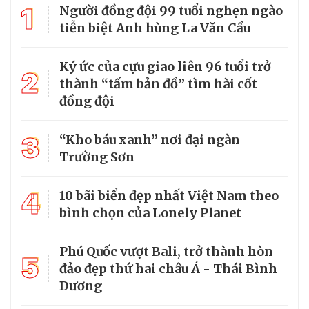
1
Người đồng đội 99 tuổi nghẹn ngào
tiễn biệt Anh hùng La Văn Cầu
Ký ức của cựu giao liên 96 tuổi trở
2
thành “tấm bản đồ” tìm hài cốt
đồng đội
3
“Kho báu xanh” nơi đại ngàn
Trường Sơn
4
10 bãi biển đẹp nhất Việt Nam theo
bình chọn của Lonely Planet
Phú Quốc vượt Bali, trở thành hòn
5
đảo đẹp thứ hai châu Á - Thái Bình
Dương