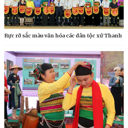
Rực rỡ sắc màu văn hóa các dân tộc xứ Thanh