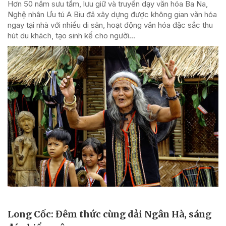
Hơn 50 năm sưu tầm, lưu giữ và truyền dạy văn hóa Ba Na,
Nghệ nhân Ưu tú A Biu đã xây dựng được không gian văn hóa
ngay tại nhà với nhiều di sản, hoạt động văn hóa đặc sắc thu
hút du khách, tạo sinh kế cho người...
Long Cốc: Đêm thức cùng dải Ngân Hà, sáng