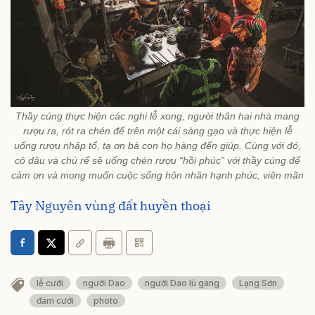
Thầy cúng thực hiện các nghi lễ xong, người thân hai nhà mang
rượu ra, rót ra chén để trên một cái sàng gạo và thực hiện lễ
uống rượu nhập tổ, tạ ơn bà con họ hàng đến giúp. Cùng với đó,
cô dâu và chú rể sẽ uống chén rượu “hồi phúc” với thầy cúng để
cảm ơn và mong muốn cuộc sống hôn nhân hạnh phúc, viên mãn
Tây Nguyên vùng đất huyền thoại
lễ cưới
người Dao
người Dao lù gang
Lạng Sơn
đám cưới
photo