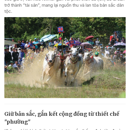
trở thành “tài sản”, mang lại nguồn thu và lan tỏa bản sắc dân
tộc.
Giữ bản sắc, gắn kết cộng đồng từ thiết chế
"phường"