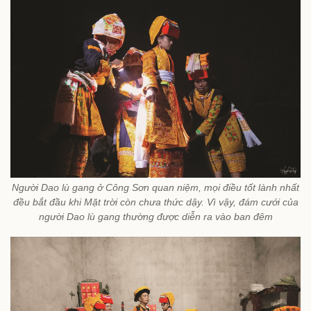
Người Dao lù gang ở Công Sơn quan niệm, mọi điều tốt lành nhất
đều bắt đầu khi Mặt trời còn chưa thức dậy. Vì vậy, đám cưới của
người Dao lù gang thường được diễn ra vào ban đêm