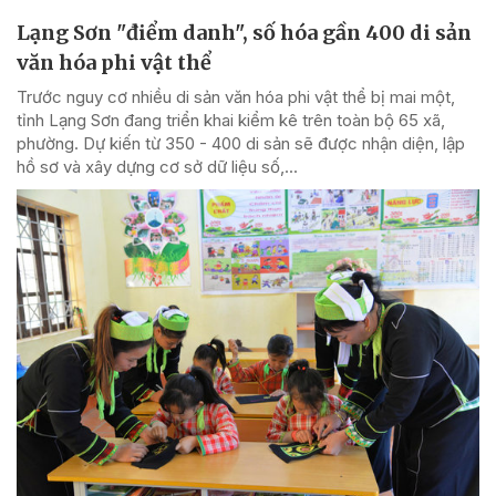
Lạng Sơn "điểm danh", số hóa gần 400 di sản
văn hóa phi vật thể
Trước nguy cơ nhiều di sản văn hóa phi vật thể bị mai một,
tỉnh Lạng Sơn đang triển khai kiểm kê trên toàn bộ 65 xã,
phường. Dự kiến từ 350 - 400 di sản sẽ được nhận diện, lập
hồ sơ và xây dựng cơ sở dữ liệu số,...