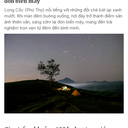
đón biển mây
Long Cốc (Phú Thọ) nổi tiếng với những đồi chè bát úp xanh
mướt. Khi màn đêm buông xuống, nơi đây trở thành điểm săn
ảnh thiên văn, sáng sớm lại đón biển mây, mang đến trải
nghiệm trọn vẹn từ đêm đến bình minh.