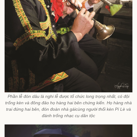
Phần lễ đón dâu là nghi lễ được tổ chức long trọng nhất, có đội
trống kèn và đông đảo họ hàng hai bên chứng kiến. Họ hàng nhà
trai đứng hai bên, đón đoàn nhà gáicùng người thổi kèn Pí Lè và
đánh trống nhạc cụ dân tộc