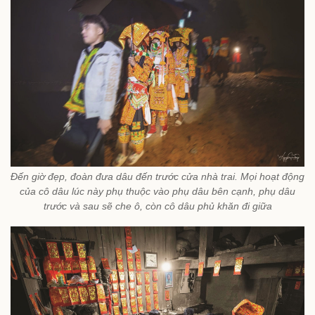
Đến giờ đẹp, đoàn đưa dâu đến trước cửa nhà trai. Mọi hoạt động
của cô dâu lúc này phụ thuộc vào phụ dâu bên cạnh, phụ dâu
trước và sau sẽ che ô, còn cô dâu phủ khăn đi giữa