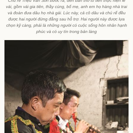
Chú rể Triệu Văn Sơn bước ra, đến bàn thờ tổ tiên thực hiện lễ
vái, gồm vái gia tiên, thầy cúng, bố mẹ, anh em họ hàng nhà trai
và đoàn đưa dâu họ nhà gái. Lúc này, cả cô dâu và chú rể đều
được hai người đứng đằng sau hỗ trợ. Hai người này được lựa
chọn kỹ càng, phải là những người có cuộc sống hôn nhân hạnh
phúc và có uy tín trong bản làng