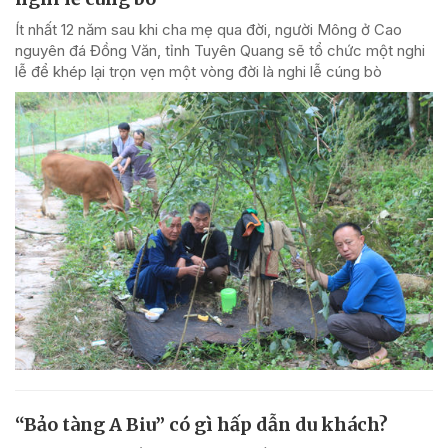
Ít nhất 12 năm sau khi cha mẹ qua đời, người Mông ở Cao
nguyên đá Đồng Văn, tỉnh Tuyên Quang sẽ tổ chức một nghi
lễ để khép lại trọn vẹn một vòng đời là nghi lễ cúng bò
“Bảo tàng A Biu” có gì hấp dẫn du khách?