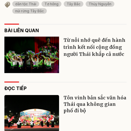
dân tộc Thái
Tơ hồng
Tây Bắc
Thủy Nguyễn
núi rừng Tây Bắc
BÀI LIÊN QUAN
Từ nỗi nhớ quê đến hành
trình kết nối cộng đồng
người Thái khắp cả nước
ĐỌC TIẾP
Tôn vinh bản sắc văn hóa
Thái qua không gian
phố đi bộ