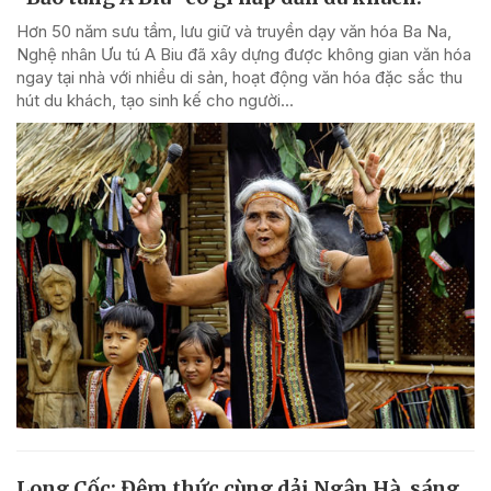
Hơn 50 năm sưu tầm, lưu giữ và truyền dạy văn hóa Ba Na,
Nghệ nhân Ưu tú A Biu đã xây dựng được không gian văn hóa
ngay tại nhà với nhiều di sản, hoạt động văn hóa đặc sắc thu
hút du khách, tạo sinh kế cho người...
Long Cốc: Đêm thức cùng dải Ngân Hà, sáng