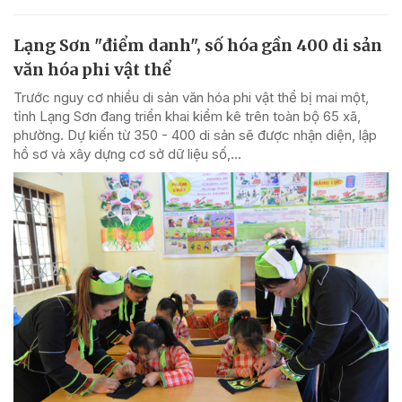
Lạng Sơn "điểm danh", số hóa gần 400 di sản
văn hóa phi vật thể
Trước nguy cơ nhiều di sản văn hóa phi vật thể bị mai một,
tỉnh Lạng Sơn đang triển khai kiểm kê trên toàn bộ 65 xã,
phường. Dự kiến từ 350 - 400 di sản sẽ được nhận diện, lập
hồ sơ và xây dựng cơ sở dữ liệu số,...