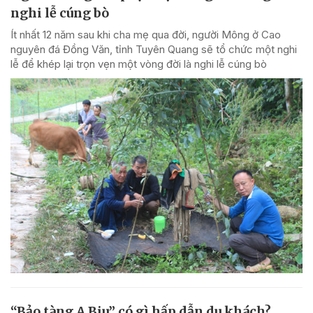
nghi lễ cúng bò
Ít nhất 12 năm sau khi cha mẹ qua đời, người Mông ở Cao
nguyên đá Đồng Văn, tỉnh Tuyên Quang sẽ tổ chức một nghi
lễ để khép lại trọn vẹn một vòng đời là nghi lễ cúng bò
“Bảo tàng A Biu” có gì hấp dẫn du khách?