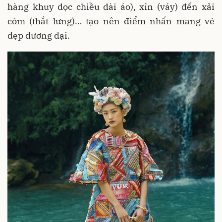
hàng khuy dọc chiều dài áo), xỉn (váy) đến xải
cỏm (thắt lưng)… tạo nên điểm nhấn mang vẻ
đẹp đương đại.