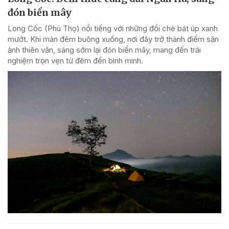
đón biển mây
Long Cốc (Phú Thọ) nổi tiếng với những đồi chè bát úp xanh
mướt. Khi màn đêm buông xuống, nơi đây trở thành điểm săn
ảnh thiên văn, sáng sớm lại đón biển mây, mang đến trải
nghiệm trọn vẹn từ đêm đến bình minh.