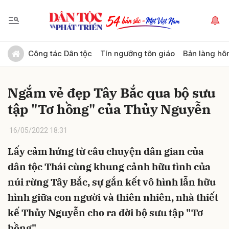
Gửi bình luận
Công tác Dân tộc
Tín ngưỡng tôn giáo
Bản làng hô
Ngắm vẻ đẹp Tây Bắc qua bộ sưu
tập "Tơ hồng" của Thủy Nguyễn
16/05/2022 18:31
Lấy cảm hứng từ câu chuyện dân gian của
Hủy
Gửi
dân tộc Thái cùng khung cảnh hữu tình của
núi rừng Tây Bắc, sự gắn kết vô hình lẫn hữu
hình giữa con người và thiên nhiên, nhà thiết
kế Thủy Nguyễn cho ra đời bộ sưu tập "Tơ
hồng".