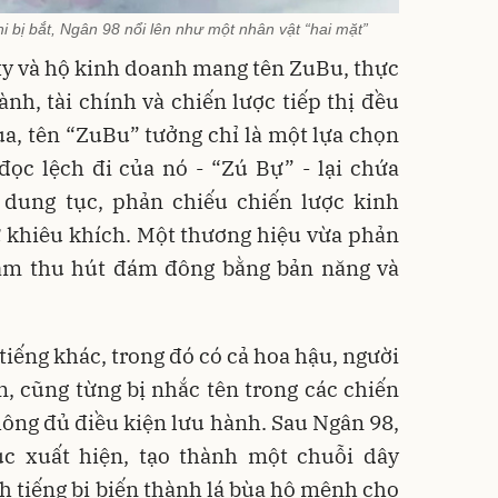
hi bị bắt, Ngân 98 nổi lên như một nhân vật “hai mặt”
ty và hộ kinh doanh mang tên ZuBu, thực
nh, tài chính và chiến lược tiếp thị đều
ua, tên “ZuBu” tưởng chỉ là một lựa chọn
đọc lệch đi của nó - “Zú Bự” - lại chứa
dung tục, phản chiếu chiến lược kinh
ự khiêu khích. Một thương hiệu vừa phản
hằm thu hút đám đông bằng bản năng và
tiếng khác, trong đó có cả hoa hậu, người
 cũng từng bị nhắc tên trong các chiến
ông đủ điều kiện lưu hành. Sau Ngân 98,
ục xuất hiện, tạo thành một chuỗi dây
 tiếng bị biến thành lá bùa hộ mệnh cho