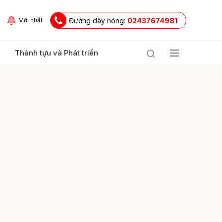
Đường dây nóng:
02437674981
Mới nhất
Thành tựu và Phát triển
ửi