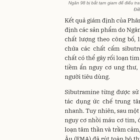
Ngân 98 bị bắt tạm giam để điểu tra
Điề
Kết quả giám định của Phân
định các sản phẩm do Ngân 
chất lượng theo công bố, 
chứa các chất cấm sibutr
chất có thể gây rối loạn tim
tiềm ẩn nguy cơ ung thư,
người tiêu dùng.
Sibutramine từng được sử 
tác dụng ức chế trung t
nhanh. Tuy nhiên, sau một 
nguy cơ nhồi máu cơ tim, đ
loạn tâm thần và trầm cảm
Âu (EMA) đã rút toàn bộ th