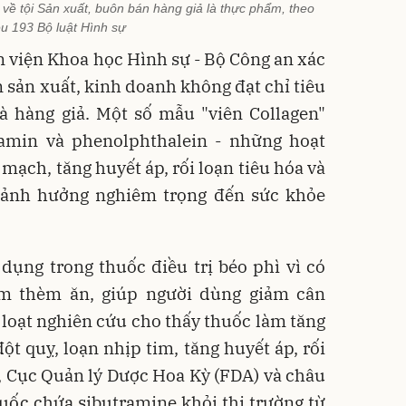
 về tội Sản xuất, buôn bán hàng giả là thực phẩm, theo
u 193 Bộ luật Hình sự
 viện Khoa học Hình sự - Bộ Công an xác
sản xuất, kinh doanh không đạt chỉ tiêu
là hàng giả. Một số mẫu "viên Collagen"
amin và phenolphthalein - những hoạt
 mạch, tăng huyết áp, rối loạn tiêu hóa và
 ảnh hưởng nghiêm trọng đến sức khỏe
dụng trong thuốc điều trị béo phì vì có
âm thèm ăn, giúp người dùng giảm cân
loạt nghiên cứu cho thấy thuốc làm tăng
ột quỵ, loạn nhịp tim, tăng huyết áp, rối
, Cục Quản lý Dược Hoa Kỳ (FDA) và châu
uốc chứa sibutramine khỏi thị trường từ