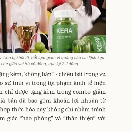
iên bị khởi tố, bắt tạm giam vì quảng cáo sai lệch kẹo
che giấu vai trò cổ đông, trục lợi 7 tỉ đồng.
ặng kèm, không bán” - chiêu bài trong vụ
 sự tinh vi trong tội phạm kinh tế hiện
hẩm chỉ được tặng kèm trong combo giảm
 giá bán đã bao gồm khoản lợi nhuận từ
 hợp thức hóa này không chỉ nhằm tránh
ảm giác “hào phóng” và “thân thiện” với