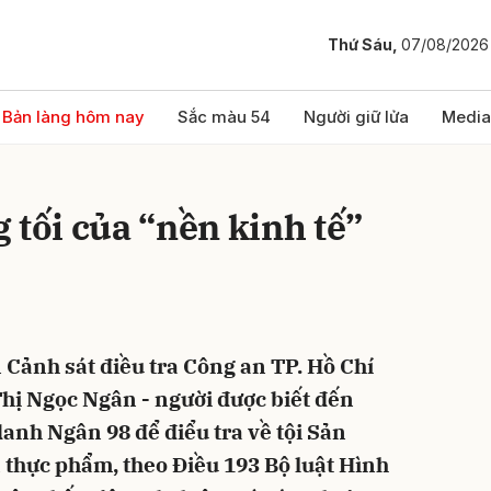
Thứ Sáu,
07/08/2026
bình luận
Bản làng hôm nay
Sắc màu 54
Người giữ lửa
Media
 tối của “nền kinh tế”
 Cảnh sát điều tra Công an TP. Hồ Chí
Hủy
G
hị Ngọc Ngân - người được biết đến
danh Ngân 98 để điểu tra về tội Sản
à thực phẩm, theo Điều 193 Bộ luật Hình