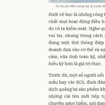
Từ thị phi đến vòng lao lý trước k
Dưới vỏ bọc là những công 
chất mọi hoạt động điều hà
do cô ta kiểm soát. Nghe q
vui tai, nhưng trong cách 
đựng một thứ thông điệp 
doanh dựa vào cơ thể và s
cảm, vừa tính toán kỹ, n
hiếu kỳ hơn là giá trị thực.
Trước đó, một số người nổi 
mẫu hay các KOL đình đám,
dịch quảng bá sản phẩm kh
những cái tên mới tiếp t
chuyền nguy hiểm, nơi danh