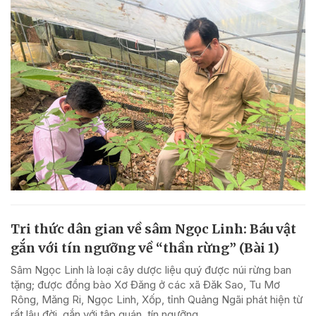
Tri thức dân gian về sâm Ngọc Linh: Báu vật
gắn với tín ngưỡng về “thần rừng” (Bài 1)
Sâm Ngọc Linh là loại cây dược liệu quý được núi rừng ban
tặng; được đồng bào Xơ Đăng ở các xã Đăk Sao, Tu Mơ
Rông, Măng Ri, Ngọc Linh, Xốp, tỉnh Quảng Ngãi phát hiện từ
rất lâu đời, gắn với tập quán, tín ngưỡng...