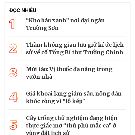
ĐỌC NHIỀU
1
“Kho báu xanh” nơi đại ngàn
Trường Sơn
2
Thăm không gian lưu giữ kí ức lịch
sử về cố Tổng Bí thư Trường Chinh
3
Mùi tàu: Vị thuốc đa năng trong
vườn nhà
4
Giá khoai lang giảm sâu, nông dân
khóc ròng vì "lỗ kép"
Cây trồng thử nghiệm đang hiện
5
thực giấc mơ “thủ phủ mắc ca” ở
vùng đất lịch sử