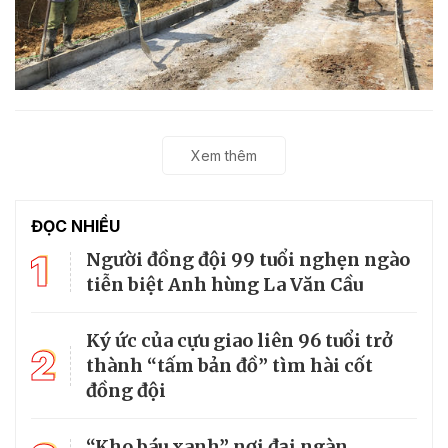
Xem thêm
ĐỌC NHIỀU
1
Người đồng đội 99 tuổi nghẹn ngào
tiễn biệt Anh hùng La Văn Cầu
Ký ức của cựu giao liên 96 tuổi trở
2
thành “tấm bản đồ” tìm hài cốt
đồng đội
“Kho báu xanh” nơi đại ngàn