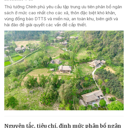
Thủ tướng Chính phủ yêu cầu tập trung ưu tiên phân bổ ngân
sách ở mức cao nhất cho các xã, thôn đặc biệt khó khăn,
vùng đồng bào DTTS và miền núi, an toàn khu, biên giới và
hải đảo để giải quyết các vấn đề cấp thiết.
Nguyên tắc, tiêu chí, định mức phân bổ ngân