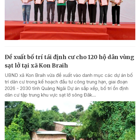
Đề xuất bố trí tái định cư cho 120 hộ dân vùng
sạt lở tại xã Kon Braih
UBND xã Kon Braih vừa đề xuất vào danh mục các dự án bố
trí dân cư trong kế hoạch đầu tư công trung hạn, giai đoạn
2026 - 2030 tỉnh Quảng Ngãi Dự án sắp xếp, bố trí ổn định
dân cư tập trung khu vực sạt lở sông Đăk...