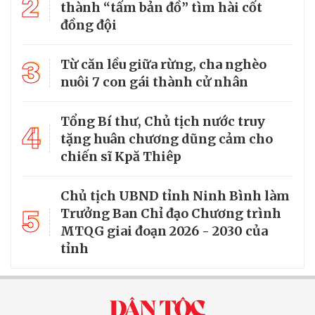
2
thành “tấm bản đồ” tìm hài cốt
đồng đội
3
Từ căn lều giữa rừng, cha nghèo
nuôi 7 con gái thành cử nhân
Tổng Bí thư, Chủ tịch nước truy
4
tặng huân chương dũng cảm cho
chiến sĩ Kpă Thiêp
Chủ tịch UBND tỉnh Ninh Bình làm
5
Trưởng Ban Chỉ đạo Chương trình
MTQG giai đoạn 2026 - 2030 của
tỉnh