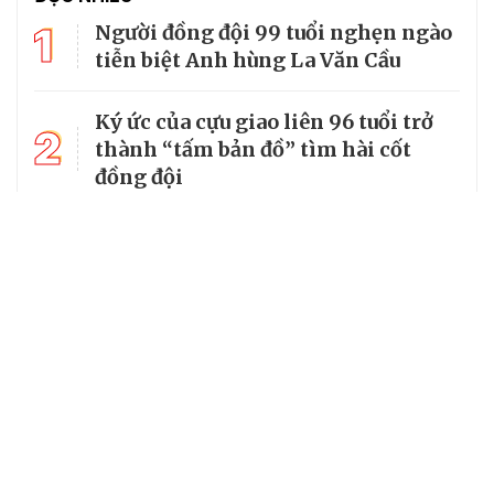
1
Người đồng đội 99 tuổi nghẹn ngào
tiễn biệt Anh hùng La Văn Cầu
Ký ức của cựu giao liên 96 tuổi trở
2
thành “tấm bản đồ” tìm hài cốt
đồng đội
3
Từ căn lều giữa rừng, cha nghèo
nuôi 7 con gái thành cử nhân
Tổng Bí thư, Chủ tịch nước truy
4
tặng huân chương dũng cảm cho
chiến sĩ Kpă Thiêp
Chủ tịch UBND tỉnh Ninh Bình làm
5
Trưởng Ban Chỉ đạo Chương trình