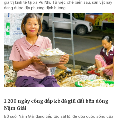
giá trị kinh tế tại xã Pù Nhi. Từ việc chế biến sâu, sản vật này
đang được địa phương định hướng...
1.200 ngày công đắp kè đá giữ đất bên dòng
Nậm Giải
Bờ suối Nậm Giải đang tiếp tục sạt lở, đe dọa cuộc sống của