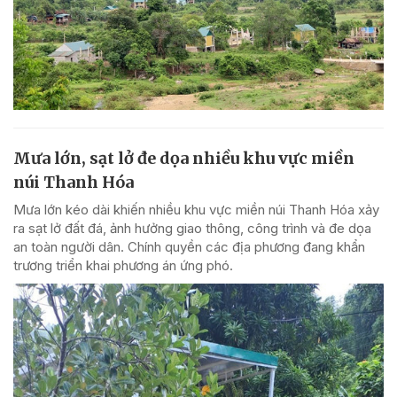
Mưa lớn, sạt lở đe dọa nhiều khu vực miền
núi Thanh Hóa
Mưa lớn kéo dài khiến nhiều khu vực miền núi Thanh Hóa xảy
ra sạt lở đất đá, ảnh hưởng giao thông, công trình và đe dọa
an toàn người dân. Chính quyền các địa phương đang khẩn
trương triển khai phương án ứng phó.