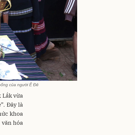
hống của người Ê Đê
k Lắk vừa
”. Đây là
hức khoa
p văn hóa