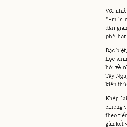
Với nhi
“Em là n
dân gian
phê, hạt
Đặc biệt
học sinh
hỏi về n
Tây Ngu
kiến thứ
Khép lạ
chiêng v
theo tiế
gắn kết 