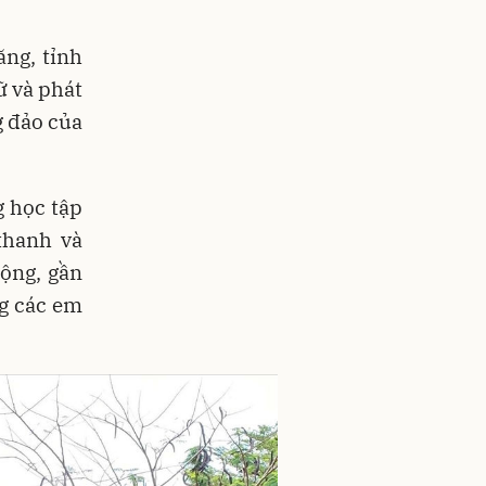
ng, tỉnh
ữ và phát
g đảo của
g học tập
thanh và
động, gần
ng các em