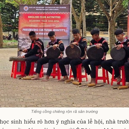
Tiếng cồng chiêng rộn rã sân trường
học sinh hiểu rõ hơn ý nghĩa của lễ hội, nhà trườ