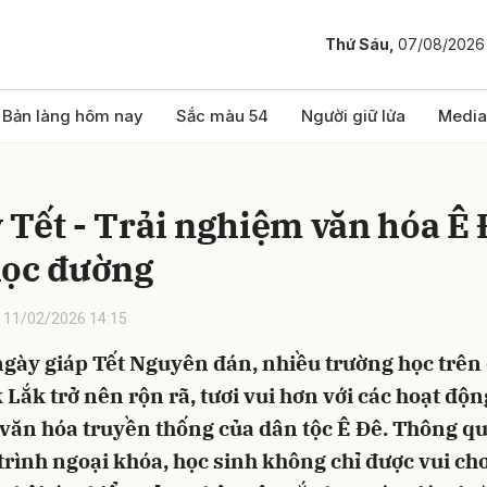
Thứ Sáu,
07/08/2026
bình luận
Bản làng hôm nay
Sắc màu 54
Người giữ lửa
Media
 Tết - Trải nghiệm văn hóa Ê
học đường
11/02/2026 14:15
gày giáp Tết Nguyên đán, nhiều trường học trên
Hủy
G
 Lắk trở nên rộn rã, tươi vui hơn với các hoạt độn
văn hóa truyền thống của dân tộc Ê Đê. Thông q
rình ngoại khóa, học sinh không chỉ được vui ch