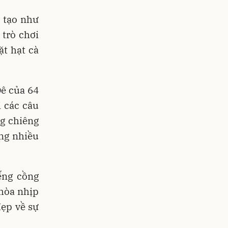
 tạo như
 trò chơi
ặt hạt cà
Đê của 64
i các câu
ng chiêng
ng nhiều
ếng cồng
 hòa nhịp
đẹp về sự
.