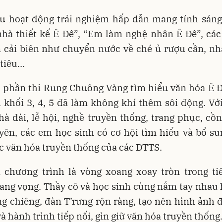
ều hoạt động trải nghiệm hấp dẫn mang tính sáng
hà thiết kế Ê Đê”, “Em làm nghệ nhân Ê Đê”, các
 cải biên như chuyển nước về ché ủ rượu cần, nh
 tiêu…
, phần thi Rung Chuông Vàng tìm hiểu văn hóa Ê 
 khối 3, 4, 5 đã làm không khí thêm sôi động. Vớ
hà dài, lễ hội, nghề truyền thống, trang phục, cồ
yên, các em học sinh có cơ hội tìm hiểu và bổ su
c văn hóa truyền thống của các DTTS.
i chương trình là vòng xoang xoay tròn trong ti
ang vọng. Thầy cô và học sinh cùng nắm tay nhau
ng chiêng, đàn T’rưng rộn ràng, tạo nên hình ảnh 
và hành trình tiếp nối, gìn giữ văn hóa truyền thống