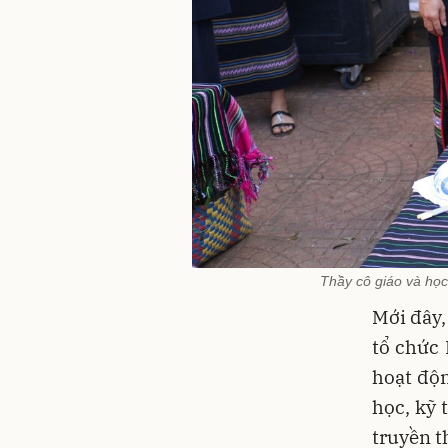
Thầy cô giáo và họ
Mới đây,
tổ chức 
hoạt độ
học, kỹ 
truyền t