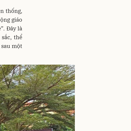
n thống,
ộng giáo
”. Đây là
sắc, thể
g sau một