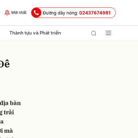
Đường dây nóng:
02437674981
Mới nhất
Thành tựu và Phát triển
 Đê
 địa bàn
ửi
g trải
ua
ơi mà