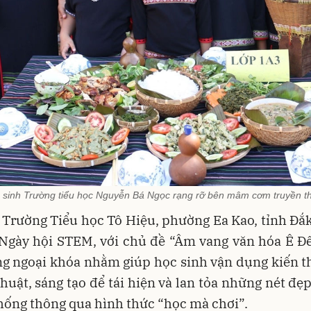
c sinh Trường tiểu học Nguyễn Bá Ngọc rạng rỡ bên mâm cơm truyền t
 Trường Tiểu học Tô Hiệu, phường Ea Kao, tỉnh Đắ
Ngày hội STEM, với chủ đề “Âm vang văn hóa Ê Đê
ng ngoại khóa nhằm giúp học sinh vận dụng kiến t
thuật, sáng tạo để tái hiện và lan tỏa những nét đẹ
hống thông qua hình thức “học mà chơi”.