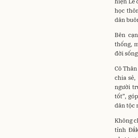
hiện Lễ 
học thô
dân buôn
Bên cạn
thống, m
đời sống
Cô Thân
chia sẻ,
người t
tốt”, gó
dân tộc 
Không ch
tỉnh Đắ