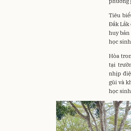
phương g
Tiêu bi
Đắk Lắk 
huy bản 
học sinh
Hòa tron
tại trư
nhịp điệ
gũi và k
học sinh