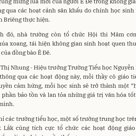
cúng mừng lúa mới của người Ê Đê trong không gi
ng qua các hoạt cảnh sân khấu do chính học sinh 
 Briêng thực hiện.
h đó, nhà trường còn tổ chức Hội thi Mâm cơ
úa xoang, tái hiện không gian sinh hoạt quen th
 của đồng bào Ê Đê.
 Thị Nhung - Hiệu trưởng Trường Tiểu học Nguyễn 
 thông qua các hoạt động này, mỗi thầy cô giáo ti
ruyền cảm hứng, mỗi học sinh sẽ trở thành một “h
p phần bảo tồn và lan tỏa những giá trị văn hóa tố
mình.
ỉ các trường tiểu học, một số trường trung học trê
k Lắk cũng tích cực tổ chức các hoạt động giáo