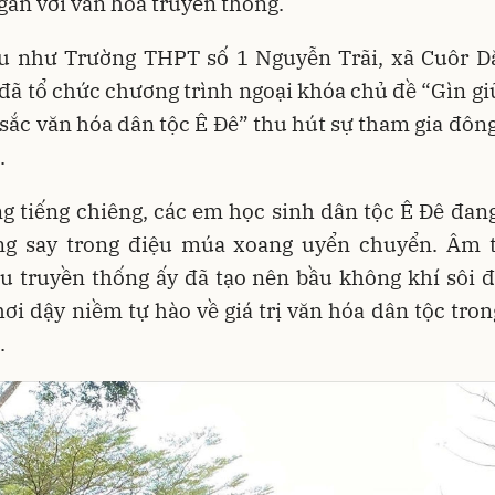
ắn với văn hóa truyền thống.
ểu như Trường THPT số 1 Nguyễn Trãi, xã Cuôr Dă
đã tổ chức chương trình ngoại khóa chủ đề “Gìn gi
sắc văn hóa dân tộc Ê Đê” thu hút sự tham gia đôn
.
g tiếng chiêng, các em học sinh dân tộc Ê Đê đan
ờng say trong điệu múa xoang uyển chuyển. Âm 
u truyền thống ấy đã tạo nên bầu không khí sôi 
hơi dậy niềm tự hào về giá trị văn hóa dân tộc tro
.