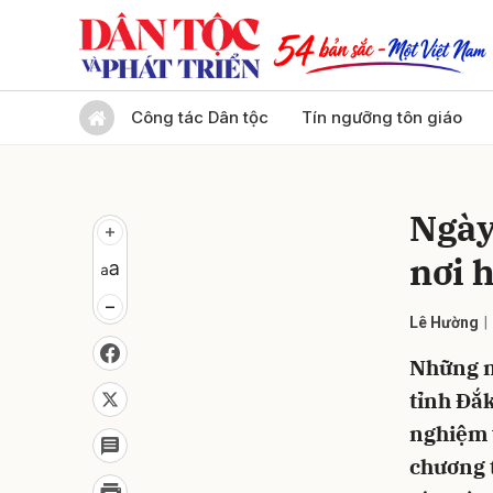
Gửi 
Công tác Dân tộc
Tín ngưỡng tôn giáo
Ngày
nơi 
Lê Hường
Những n
tỉnh Đắk
nghiệm 
chương t