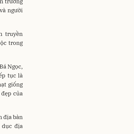
an trường
và người
m truyền
uộc trong
Bá Ngọc,
ếp tục là
ạt giống
t đẹp của
n địa bàn
 dục địa