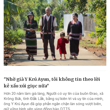
"Nhờ già Y Krú Ayun, tôi không tin theo lời
kẻ xấu xúi giục nữa"
Hơn 20 năm làm già làng, Người có uy tín của buôn Đrao, xã
Krông Búk, tỉnh Đắk Lắk, bằng sự kiên trì và uy tín của mình,
ông Y Krú Ayun đã góp phần ngăn chặn làn sóng vượt biên,
giữ vững bình yên vùng đồng bào DTTS.