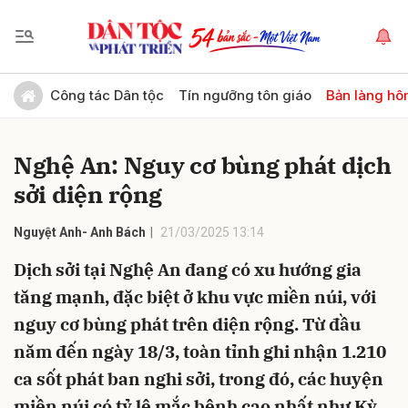
Gửi bình luận
Công tác Dân tộc
Tín ngưỡng tôn giáo
Bản làng hô
Nghệ An: Nguy cơ bùng phát dịch
sởi diện rộng
Nguyệt Anh- Anh Bách
21/03/2025 13:14
Dịch sởi tại Nghệ An đang có xu hướng gia
Hủy
Gửi
tăng mạnh, đặc biệt ở khu vực miền núi, với
nguy cơ bùng phát trên diện rộng. Từ đầu
năm đến ngày 18/3, toàn tỉnh ghi nhận 1.210
ca sốt phát ban nghi sởi, trong đó, các huyện
miền núi có tỷ lệ mắc bệnh cao nhất như Kỳ