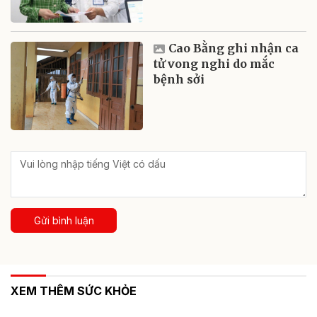
Cao Bằng ghi nhận ca
tử vong nghi do mắc
bệnh sởi
Gửi bình luận
XEM THÊM SỨC KHỎE