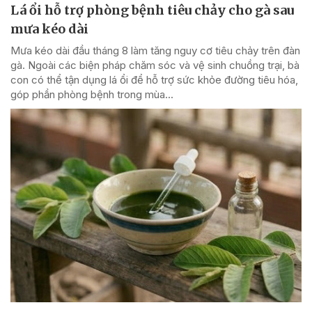
Lá ổi hỗ trợ phòng bệnh tiêu chảy cho gà sau
mưa kéo dài
Mưa kéo dài đầu tháng 8 làm tăng nguy cơ tiêu chảy trên đàn
gà. Ngoài các biện pháp chăm sóc và vệ sinh chuồng trại, bà
con có thể tận dụng lá ổi để hỗ trợ sức khỏe đường tiêu hóa,
góp phần phòng bệnh trong mùa...