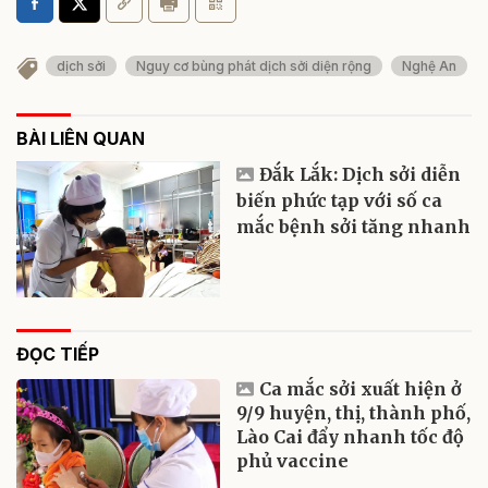
dịch sởi
Nguy cơ bùng phát dịch sởi diện rộng
Nghệ An
BÀI LIÊN QUAN
Đắk Lắk: Dịch sởi diễn
biến phức tạp với số ca
mắc bệnh sởi tăng nhanh
ĐỌC TIẾP
Ca mắc sởi xuất hiện ở
9/9 huyện, thị, thành phố,
Lào Cai đẩy nhanh tốc độ
phủ vaccine