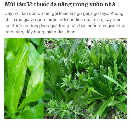
Mùi tàu: Vị thuốc đa năng trong vườn nhà
Cây mùi tàu còn có tên gọi khác là ngò gai, ngò tây… Không
chỉ là rau gia vị quen thuộc, với đặc tính của mình, cây mùi
tàu được sử dụng hiệu quả trong các bài thuốc dân gian chữa
cảm cúm, đầy bụng, giảm đau, long...