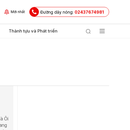
Đường dây nóng:
02437674981
Mới nhất
Thành tựu và Phát triển
à Ôi
đang