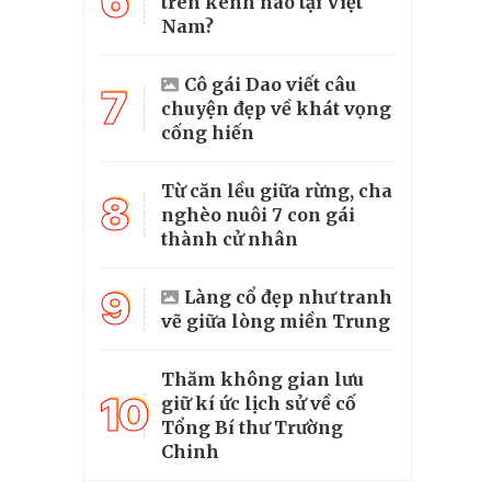
6
trên kênh nào tại Việt
Nam?
Cô gái Dao viết câu
7
chuyện đẹp về khát vọng
cống hiến
Từ căn lều giữa rừng, cha
8
nghèo nuôi 7 con gái
thành cử nhân
9
Làng cổ đẹp như tranh
vẽ giữa lòng miền Trung
Thăm không gian lưu
10
giữ kí ức lịch sử về cố
Tổng Bí thư Trường
Chinh