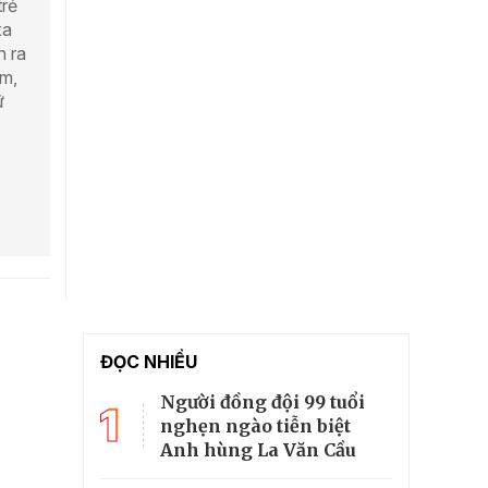
trẻ
xa
n ra
àm,
ữ
ĐỌC NHIỀU
Người đồng đội 99 tuổi
1
nghẹn ngào tiễn biệt
Anh hùng La Văn Cầu