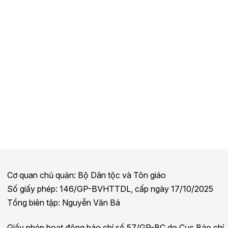
Cơ quan chủ quản: Bộ Dân tộc và Tôn giáo
Số giấy phép: 146/GP-BVHTTDL, cấp ngày 17/10/2025
Tổng biên tập: Nguyễn Văn Bá
Giấy phép hoạt động báo chí số 57/GP-BC do Cục Báo chí,