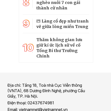
8
nghèo nuôi 7 con gái
thành cử nhân
9
Làng cổ đẹp như tranh
vẽ giữa lòng miền Trung
Thăm không gian lưu
10
giữ kí ức lịch sử về cố
Tổng Bí thư Trường
Chinh
Địa chỉ: Tầng 18, Toà nhà Cục Viễn thông
(VNTA), 68 Dương Đình Nghệ, phường Cầu
Giấy, TP. Hà Nội.
Điện thoại: 02437674981
Email: vietnamnet@vietnamnet.vn