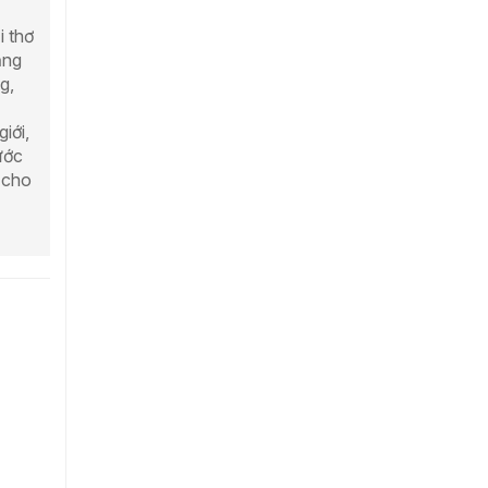
i thơ
ắng
g,
iới,
ước
n cho