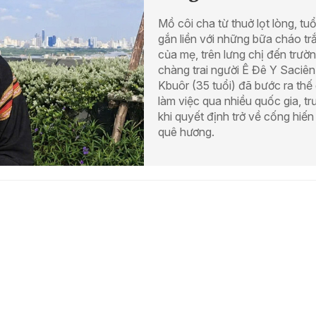
Mồ côi cha từ thuở lọt lòng, tuổ
gắn liền với những bữa cháo tr
của mẹ, trên lưng chị đến trườn
chàng trai người Ê Đê Y Saciên
Kbuôr (35 tuổi) đã bước ra thế g
làm việc qua nhiều quốc gia, tr
khi quyết định trở về cống hiế
quê hương.