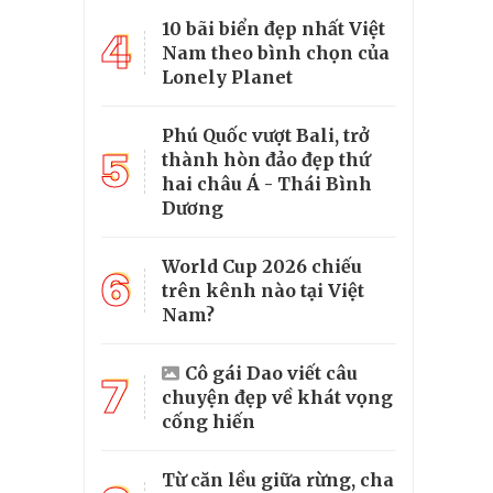
10 bãi biển đẹp nhất Việt
4
Nam theo bình chọn của
Lonely Planet
Phú Quốc vượt Bali, trở
5
thành hòn đảo đẹp thứ
hai châu Á - Thái Bình
Dương
World Cup 2026 chiếu
6
trên kênh nào tại Việt
Nam?
Cô gái Dao viết câu
7
chuyện đẹp về khát vọng
cống hiến
Từ căn lều giữa rừng, cha