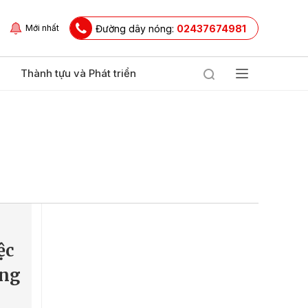
Đường dây nóng:
02437674981
Mới nhất
Thành tựu và Phát triển
ệc
ơng