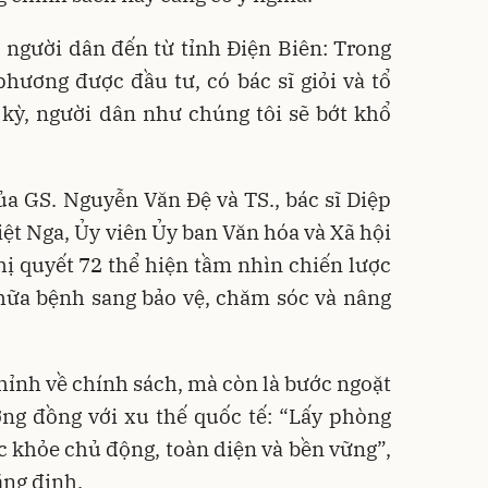
người dân đến từ tỉnh Điện Biên: Trong
 phương được đầu tư, có bác sĩ giỏi và tổ
kỳ, người dân như chúng tôi sẽ bớt khổ
a GS. Nguyễn Văn Đệ và TS., bác sĩ Diệp
ệt Nga, Ủy viên Ủy ban Văn hóa và Xã hội
ị quyết 72 thể hiện tầm nhìn chiến lược
hữa bệnh sang bảo vệ, chăm sóc và nâng
chỉnh về chính sách, mà còn là bước ngoặt
ương đồng với xu thế quốc tế: “Lấy phòng
 khỏe chủ động, toàn diện và bền vững”,
ẳng định.