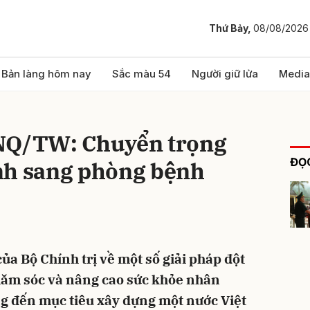
Thứ Bảy,
08/08/2026
bình luận
Bản làng hôm nay
Sắc màu 54
Người giữ lửa
Media
-NQ/TW: Chuyển trọng
ĐỌC
nh sang phòng bệnh
Hủy
G
a Bộ Chính trị về một số giải pháp đột
hăm sóc và nâng cao sức khỏe nhân
g đến mục tiêu xây dựng một nước Việt