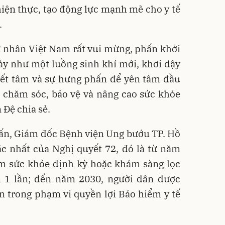
hiện thực, tạo động lực mạnh mẽ cho y tế
.
tư nhân Việt Nam rất vui mừng, phấn khởi
ày như một luồng sinh khí mới, khơi dậy
uyết tâm và sự hưng phấn để yên tâm đầu
p chăm sóc, bảo vệ và nâng cao sức khỏe
Đệ chia sẻ.
uấn, Giám đốc Bệnh viện Ung bướu TP. Hồ
c nhất của Nghị quyết 72, đó là từ năm
m sức khỏe định kỳ hoặc khám sàng lọc
 1 lần; đến năm 2030, người dân được
n trong phạm vi quyền lợi Bảo hiểm y tế