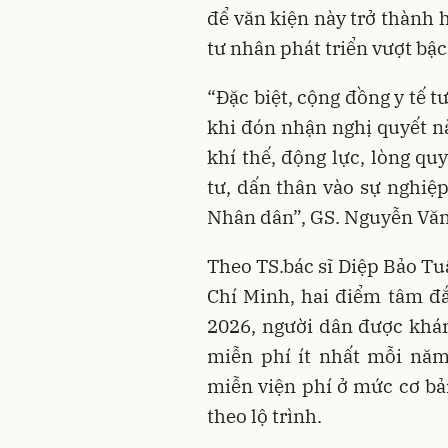
để văn kiện này trở thành 
tư nhân phát triển vượt bậc
“Đặc biệt, cộng đồng y tế 
khi đón nhận nghị quyết n
khí thế, động lực, lòng q
tư, dấn thân vào sự nghiệ
Nhân dân”, GS. Nguyễn Văn 
Theo TS.bác sĩ Diệp Bảo T
Chí Minh, hai điểm tâm đắ
2026, người dân được khá
miễn phí ít nhất mỗi năm
miễn viện phí ở mức cơ bả
theo lộ trình.