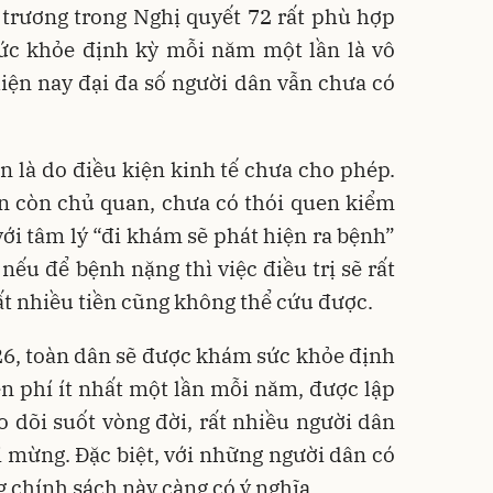
 trương trong Nghị quyết 72 rất phù hợp
sức khỏe định kỳ mỗi năm một lần là vô
hiện nay đại đa số người dân vẫn chưa có
 là do điều kiện kinh tế chưa cho phép.
n còn chủ quan, chưa có thói quen kiểm
với tâm lý “đi khám sẽ phát hiện ra bệnh”
nếu để bệnh nặng thì việc điều trị sẽ rất
ất nhiều tiền cũng không thể cứu được.
26, toàn dân sẽ được khám sức khỏe định
n phí ít nhất một lần mỗi năm, được lập
o dõi suốt vòng đời, rất nhiều người dân
ui mừng. Đặc biệt, với những người dân có
chính sách này càng có ý nghĩa.