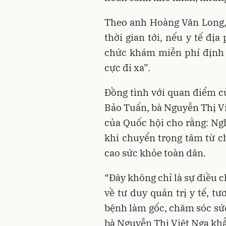
Theo anh Hoàng Văn Long, 
thời gian tới, nếu y tế địa
chức khám miễn phí định 
cực đi xa”.
Đồng tình với quan điểm củ
Bảo Tuấn, bà Nguyễn Thị Vi
của Quốc hội cho rằng: Ngh
khi chuyển trọng tâm từ c
cao sức khỏe toàn dân.
“Đây không chỉ là sự điều 
về tư duy quản trị y tế, t
bệnh làm gốc, chăm sóc sức
bà Nguyễn Thị Việt Nga kh