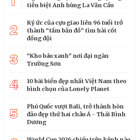
1
tiễn biệt Anh hùng La Văn Cầu
Ký ức của cựu giao liên 96 tuổi trở
2
thành “tấm bản đồ” tìm hài cốt
đồng đội
3
“Kho báu xanh” nơi đại ngàn
Trường Sơn
4
10 bãi biển đẹp nhất Việt Nam theo
bình chọn của Lonely Planet
Phú Quốc vượt Bali, trở thành hòn
5
đảo đẹp thứ hai châu Á - Thái Bình
Dương
World Cup 2026 chiếu trên kênh nào