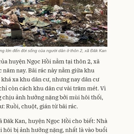
ng lớn đến đời sống của người dân ở thôn 2, xã Đăk Kan
) của huyện Ngọc Hồi nằm tại thôn 2, xã
c năm nay. Bãi rác này nằm giữa khu
h khá xa khu dân cư, nhưng nay dân cư
 chỉ còn cách khu dân cư vài trăm mét. Vì
g chịu ảnh hưởng nặng bởi mùi hôi thối,
ư: Ruồi, chuột, gián từ bãi rác.
xã Đăk Kan, huyện Ngọc Hồi cho biết: Nhà
i hôi bị ảnh hưởng nặng, nhất là vào buổi