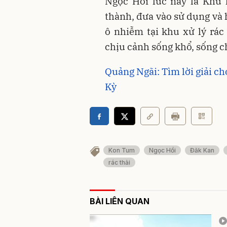
Ngọc Hồi lúc này là Khu 
thành, đưa vào sử dụng và 
ô nhiễm tại khu xử lý rác
chịu cảnh sống khổ, sống c
Quảng Ngãi: Tìm lời giải cho
Kỳ
Kon Tum
Ngọc Hồi
Đăk Kan
rác thải
BÀI LIÊN QUAN