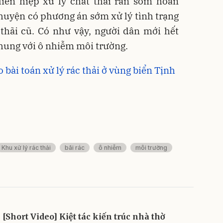
liên hiệp xử lý chất thải rắn sớm hoàn
huyện có phương án sớm xử lý tình trạng
 thãi cũ. Có như vậy, người dân mới hết
hung với ô nhiễm môi trường.
 bài toán xử lý rác thải ở vùng biển Tịnh
Khu xử lý rác thải
bãi rác
ô nhiễm
môi trường
[Short Video] Kiệt tác kiến trúc nhà thờ