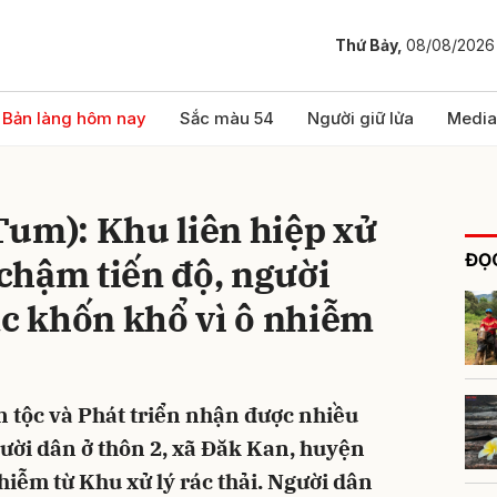
Thứ Bảy,
08/08/2026
bình luận
Bản làng hôm nay
Sắc màu 54
Người giữ lửa
Media
Tum): Khu liên hiệp xử
ĐỌC
 chậm tiến độ, người
ác khốn khổ vì ô nhiễm
Hủy
G
n tộc và Phát triển nhận được nhiều
ười dân ở thôn 2, xã Đăk Kan, huyện
hiễm từ Khu xử lý rác thải. Người dân