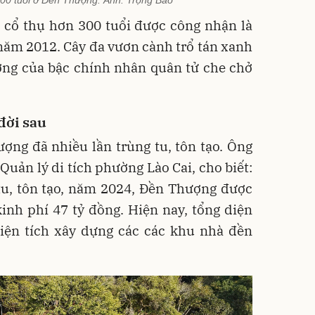
300 tuổi ở Đền Thượng. Ảnh: Trọng Bảo
a cổ thụ hơn 300 tuổi được công nhận là
năm 2012. Cây đa vươn cành trổ tán xanh
ợng của bậc chính nhân quân tử che chở
đời sau
ượng đã nhiều lần trùng tu, tôn tạo. Ông
uản lý di tích phường Lào Cai, cho biết:
tu, tôn tạo, năm 2024, Đền Thượng được
inh phí 47 tỷ đồng. Hiện nay, tổng diện
diện tích xây dựng các các khu nhà đền