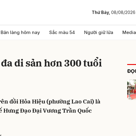
Thứ Bảy,
08/08/2026
bình luận
Bản làng hôm nay
Sắc màu 54
Người giữ lửa
Media
 đa di sản hơn 300 tuổi
ĐỌC
ên đồi Hỏa Hiệu (phường Lao Cai) là
Hủy
G
hế Hưng Đạo Đại Vương Trần Quốc