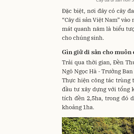
Cây đa di sản hơn 
Đặc biệt, nơi đây có cây đ
“Cây di sản Việt Nam” vào 
mát quanh năm là biểu tư
cho chúng sinh.
Gìn giữ di sản cho muôn 
Trải qua thời gian, Đền Th
Ngô Ngọc Hà - Trưởng Ban Q
Thực hiện công tác trùng 
đầu tư xây dựng với tổng k
tích đền 2,5ha, trong đó 
khoảng 1ha.