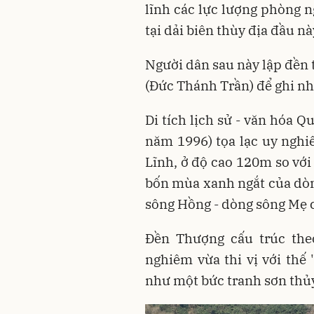
lĩnh các lực lượng phòng 
tại dải biên thùy địa đầu nà
Người dân sau này lập đền
(Đức Thánh Trần) để ghi nh
Di tích lịch sử - văn hóa 
năm 1996) tọa lạc uy nghi
Lĩnh, ở độ cao 120m so với
bốn mùa xanh ngắt của dò
sông Hồng - dòng sông Mẹ 
Đền Thượng cấu trúc the
nghiêm vừa thi vị với thế
như một bức tranh sơn thủy