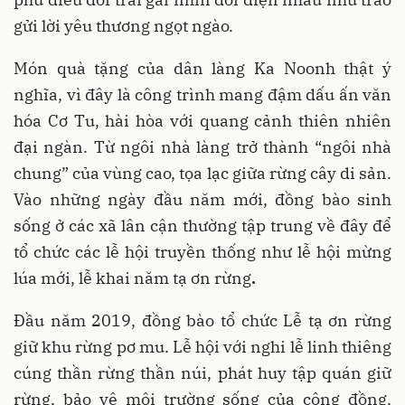
gửi lời yêu thương ngọt ngào.
Món quà tặng của dân làng Ka Noonh thật ý
nghĩa, vì đây là công trình mang đậm dấu ấn văn
hóa Cơ Tu, hài hòa với quang cảnh thiên nhiên
đại ngàn. Từ ngôi nhà làng trở thành “ngôi nhà
chung” của vùng cao, tọa lạc giữa rừng cây di sản.
Vào những ngày đầu năm mới, đồng bào sinh
sống ở các xã lân cận thường tập trung về đây để
tổ chức các lễ hội truyền thống như lễ hội mừng
lúa mới, lễ khai năm tạ ơn rừng
.
Đầu năm 2019, đồng bào tổ chức Lễ tạ ơn rừng
giữ khu rừng pơ mu. Lễ hội với nghi lễ linh thiêng
cúng thần rừng thần núi, phát huy tập quán giữ
rừng, bảo vệ môi trường sống của cộng đồng,