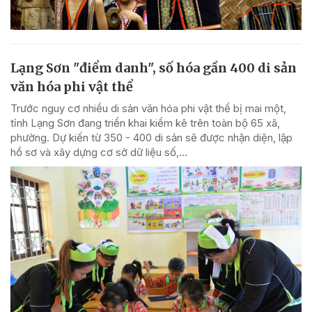
Lạng Sơn "điểm danh", số hóa gần 400 di sản
văn hóa phi vật thể
Trước nguy cơ nhiều di sản văn hóa phi vật thể bị mai một,
tỉnh Lạng Sơn đang triển khai kiểm kê trên toàn bộ 65 xã,
phường. Dự kiến từ 350 - 400 di sản sẽ được nhận diện, lập
hồ sơ và xây dựng cơ sở dữ liệu số,...