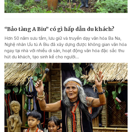
“Bảo tàng A Biu” có gì hấp dẫn du khách?
Hơn 50 năm sưu tầm, lưu giữ và truyền dạy văn hóa Ba Na,
Nghệ nhân Ưu tú A Biu đã xây dựng được không gian văn hóa
ngay tại nhà với nhiều di sản, hoạt động văn hóa đặc sắc thu
hút du khách, tạo sinh kế cho người...