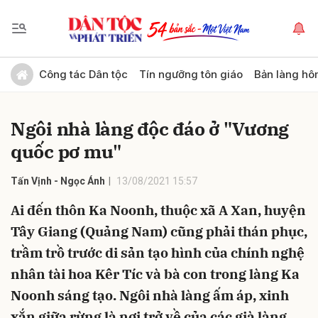
Gửi bình luận
Công tác Dân tộc
Tín ngưỡng tôn giáo
Bản làng hô
Ngôi nhà làng độc đáo ở "Vương
quốc pơ mu"
Tấn Vịnh - Ngọc Ánh
13/08/2021 15:57
Ai đến thôn Ka Noonh, thuộc xã A Xan, huyện
Hủy
Gửi
Tây Giang (Quảng Nam) cũng phải thán phục,
trầm trồ trước di sản tạo hình của chính nghệ
nhân tài hoa Kêr Tíc và bà con trong làng Ka
Noonh sáng tạo. Ngôi nhà làng ấm áp, xinh
xắn giữa rừng là nơi trở về của các già làng,