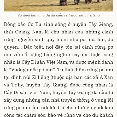
Vũ điệu tân tung da dá diễn ra trước sân nhà làng
Đồng bào Cơ Tu sinh sống ở huyện Tây Giang,
tỉnh Quảng Nam là chủ nhân của những cánh
rừng nguyên sinh quý hiếm như pơ mu, lim, đỗ
quyên... Đặc biệt, nơi đây tồn tại cánh rừng pơ
mu với số lượng hàng nghìn cây đã được công
nhận là Cây Di sản Việt Nam, và được mệnh danh
là “Vương quốc pơ mu”. Từ thời điểm rừng pơ mu
tại đỉnh núi Zi’liêng (thuộc địa bàn các xã A Xan
và Tr’hy, huyện Tây Giang) được công nhận là
Cây Di sản việt Nam, huyện Tây Giang đã đầu tư
xây dựng những căn nhà truyền thống ở vùng lõi
rừng pơ mu làm nơi lưu trú cho những người làm
công tác chăm sóc, bảo vệ rừng và cho du khách