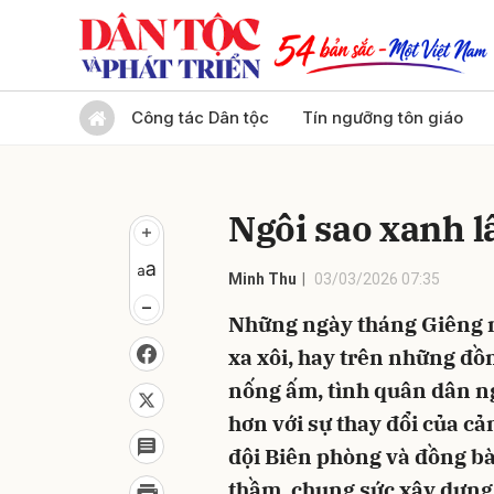
Gửi 
Công tác Dân tộc
Tín ngưỡng tôn giáo
Ngôi sao xanh l
Minh Thu
03/03/2026 07:35
Những ngày tháng Giêng n
xa xôi, hay trên những đồn
nống ấm, tình quân dân ng
hơn với sự thay đổi của cản
đội Biên phòng và đồng bà
thầm, chung sức xây dựng 