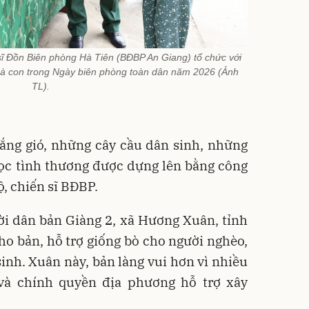
sĩ Đồn Biên phòng Hà Tiên (BĐBP An Giang) tổ chức với
bà con trong Ngày biên phòng toàn dân năm 2026 (Ảnh
TL).
ắng gió, những cây cầu dân sinh, những
ọc tình thương được dựng lên bằng công
ộ, chiến sĩ BĐBP.
i dân bản Giàng 2, xã Hương Xuân, tỉnh
ho bản, hỗ trợ giống bò cho người nghèo,
inh. Xuân này, bản làng vui hơn vì nhiều
à chính quyền địa phương hỗ trợ xây