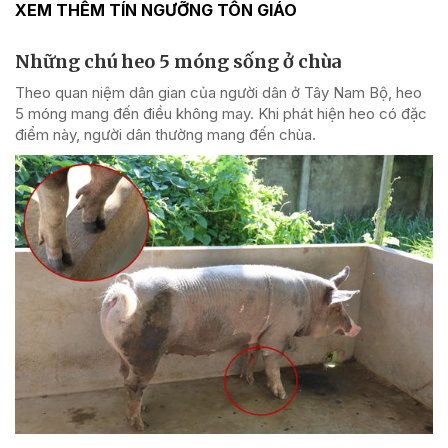
XEM THÊM TÍN NGƯỠNG TÔN GIÁO
Những chú heo 5 móng sống ở chùa
Theo quan niệm dân gian của người dân ở Tây Nam Bộ, heo
5 móng mang đến điều không may. Khi phát hiện heo có đặc
điểm này, người dân thường mang đến chùa.