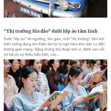
“Thị trường lừa đảo” dưới lớp áo tâm linh
Dưới “lớp áo” tín ngưỡng, tôn giáo, một "thị trường" tâm linh
biến tướng đang âm thầm len lỏi từ ngõ hẻm khu dân cư đến
không gian mạng. Bằng những thủ đoạn tinh vi, đánh vào nỗi
sợ hãi và sự thiếu hiểu biết, các...