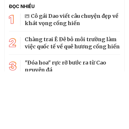
ĐỌC NHIỀU
1
Cô gái Dao viết câu chuyện đẹp về
khát vọng cống hiến
2
Chàng trai Ê Đê bỏ môi trường làm
việc quốc tế về quê hương cống hiến
3
"Đóa hoa" rực rỡ bước ra từ Cao
nguyên đá
4
Liệt sĩ hy sinh ở tuổi 20 được gọi
đúng tên sau 54 năm chờ đợi
Trồng bầu khổng lồ xuất khẩu hạt,
5
người dân Đắk Lắk thu về trăm
triệu