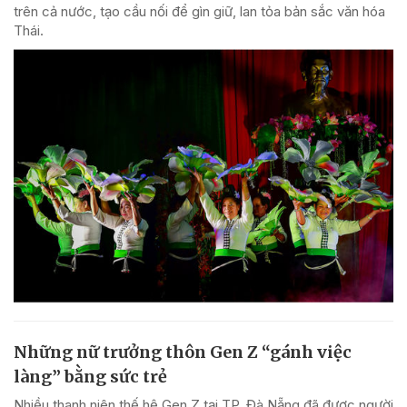
trên cả nước, tạo cầu nối để gìn giữ, lan tỏa bản sắc văn hóa
Thái.
Những nữ trưởng thôn Gen Z “gánh việc
làng” bằng sức trẻ
Nhiều thanh niên thế hệ Gen Z tại TP. Đà Nẵng đã được người