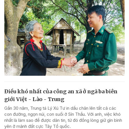
Điều khó nhất của công an xã ở ngã ba biên
giới Việt - Lào - Trung
Gần 30 năm, Trung tá Lý Xú Tư in dấu chân lên tất cả các
con đường, ngọn núi, con suối ở Sín Thầu. Với anh, việc khó
nhất là làm sao để được dân tin, từ đó đồng lòng giữ gìn bình
yên ở mảnh đất cực Tây Tổ quốc.