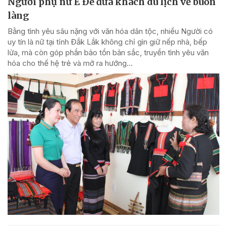
Người phụ nữ Ê Đê đưa khách du lịch về buôn
làng
Bằng tình yêu sâu nặng với văn hóa dân tộc, nhiều Người có
uy tín là nữ tại tỉnh Đắk Lắk không chỉ gìn giữ nếp nhà, bếp
lửa, mà còn góp phần bảo tồn bản sắc, truyền tình yêu văn
hóa cho thế hệ trẻ và mở ra hướng...