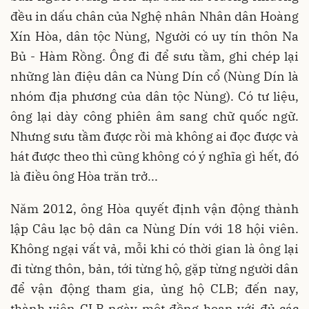
đều in dấu chân của Nghệ nhân Nhân dân Hoàng
Xín Hòa, dân tộc Nùng, Người có uy tín thôn Na
Bủ - Hàm Rồng. Ông đi để sưu tầm, ghi chép lại
những làn điệu dân ca Nùng Dín cổ (Nùng Dín là
nhóm địa phương của dân tộc Nùng). Có tư liệu,
ông lại dày công phiên âm sang chữ quốc ngữ.
Nhưng sưu tầm được rồi mà không ai đọc được và
hát được theo thì cũng không có ý nghĩa gì hết, đó
là điều ông Hòa trăn trở...
Năm 2012, ông Hòa quyết định vận động thành
lập Câu lạc bộ dân ca Nùng Dín với 18 hội viên.
Không ngại vất vả, mỗi khi có thời gian là ông lại
đi từng thôn, bản, tới từng hộ, gặp từng người dân
để vận động tham gia, ủng hộ CLB; đến nay,
thành viên CLB ngày một đồng hoan với đủ các