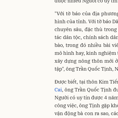
được nhiều Người có uy tín 
"Với tờ báo của địa phươn
hình của tỉnh. Với tờ báo Dâ
chuyên sâu, đặc thù trong 
tác dân tộc, chính sách d
bào, trong đó nhiều bài v
mô hình hay, kinh nghiệm t
xây dựng nông thôn mới ở
tập", ông Trần Quốc Tịnh, N
Được biết, tại thôn Kim Ti
Cai
, ông Trần Quốc Tịnh đ
Người có uy tín được 4 năm
công việc, ông Tịnh gặp kh
vận động bà con ra sao, cá