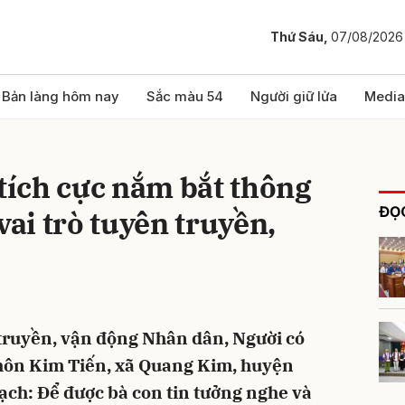
Thứ Sáu,
07/08/2026
bình luận
Bản làng hôm nay
Sắc màu 54
Người giữ lửa
Media
 tích cực nắm bắt thông
ĐỌC
vai trò tuyên truyền,
Hủy
G
 truyền, vận động Nhân dân, Người có
thôn Kim Tiến, xã Quang Kim, huyện
bạch: Để được bà con tin tưởng nghe và