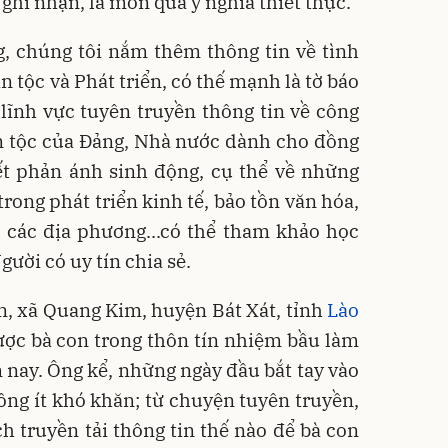
ghi nhận, là món quà ý nghĩa thiết thực.
g, chúng tôi nắm thêm thông tin về tình
n tộc và Phát triển, có thế mạnh là tờ báo
lĩnh vực tuyên truyền thông tin về công
ân tộc của Đảng, Nhà nước dành cho đồng
iết phản ánh sinh động, cụ thể về những
rong phát triển kinh tế, bảo tồn văn hóa,
 các địa phương...có thể tham khảo học
gười có uy tín chia sẻ.
ến, xã Quang Kim, huyện Bát Xát, tỉnh
Lào
ược bà con trong thôn tín nhiệm bầu làm
 nay. Ông kể, những ngày đầu bắt tay vào
ông ít khó khăn; từ chuyện tuyên truyền,
ch truyền tải thông tin thế nào để bà con