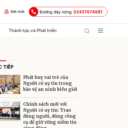
Đường dây nóng:
02437674981
Mới nhất
Thành tựu và Phát triển
 TIẾP
Phát huy vai trò của
Người có uy tín trong
bảo vệ an ninh biên giới
ửi
Chính sách mới với
Người có uy tín: Trao
đúng người, đúng công
cụ để giữ vững niềm tin