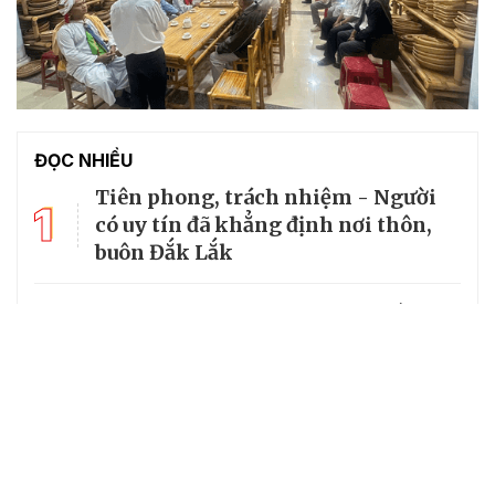
ĐỌC NHIỀU
Tiên phong, trách nhiệm - Người
1
có uy tín đã khẳng định nơi thôn,
buôn Đắk Lắk
2
Thứ trưởng Nông Thị Hà tiếp
đoàn Người có uy tín tỉnh Lào Cai
Người có uy tín tỉnh Quảng Trị gửi
3
gắm, đề xuất nhiều ý kiến tâm
huyết