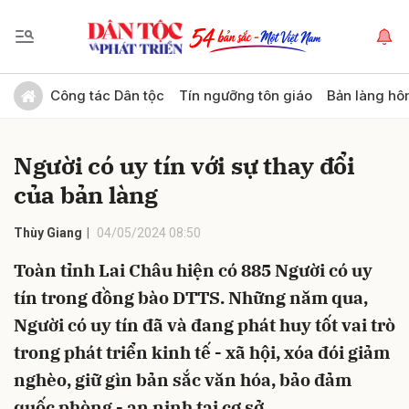
Gửi bình luận
Công tác Dân tộc
Tín ngưỡng tôn giáo
Bản làng hô
Người có uy tín với sự thay đổi
của bản làng
Thùy Giang
04/05/2024 08:50
Toàn tỉnh Lai Châu hiện có 885 Người có uy
Hủy
Gửi
tín trong đồng bào DTTS. Những năm qua,
Người có uy tín đã và đang phát huy tốt vai trò
trong phát triển kinh tế - xã hội, xóa đói giảm
nghèo, giữ gìn bản sắc văn hóa, bảo đảm
quốc phòng - an ninh tại cơ sở.