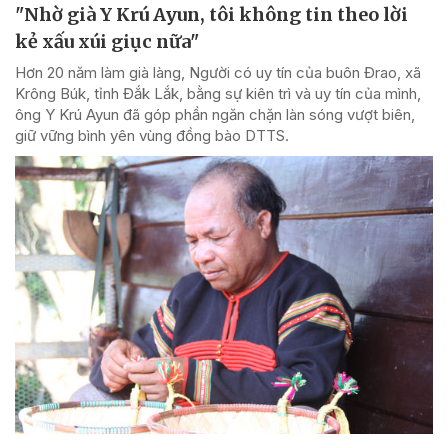
"Nhờ già Y Krú Ayun, tôi không tin theo lời
kẻ xấu xúi giục nữa"
Hơn 20 năm làm già làng, Người có uy tín của buôn Đrao, xã
Krông Búk, tỉnh Đắk Lắk, bằng sự kiên trì và uy tín của mình,
ông Y Krú Ayun đã góp phần ngăn chặn làn sóng vượt biên,
giữ vững bình yên vùng đồng bào DTTS.