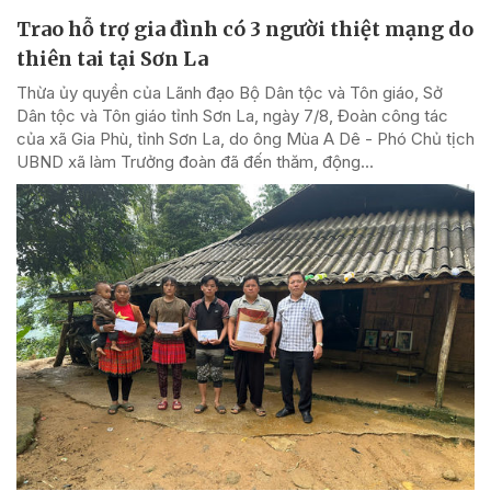
Trao hỗ trợ gia đình có 3 người thiệt mạng do
thiên tai tại Sơn La
Thừa ủy quyền của Lãnh đạo Bộ Dân tộc và Tôn giáo, Sở
Dân tộc và Tôn giáo tỉnh Sơn La, ngày 7/8, Đoàn công tác
của xã Gia Phù, tỉnh Sơn La, do ông Mùa A Dê - Phó Chủ tịch
UBND xã làm Trưởng đoàn đã đến thăm, động...