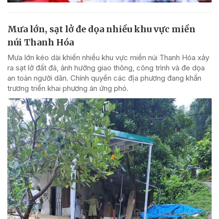
Mưa lớn, sạt lở đe dọa nhiều khu vực miền
núi Thanh Hóa
Mưa lớn kéo dài khiến nhiều khu vực miền núi Thanh Hóa xảy
ra sạt lở đất đá, ảnh hưởng giao thông, công trình và đe dọa
an toàn người dân. Chính quyền các địa phương đang khẩn
trương triển khai phương án ứng phó.