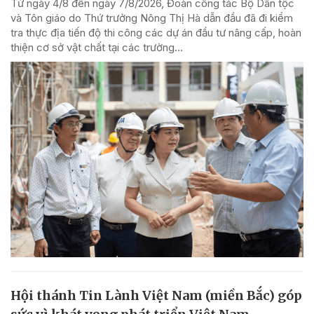
Từ ngày 4/8 đến ngày 7/8/2026, Đoàn công tác Bộ Dân tộc
và Tôn giáo do Thứ trưởng Nông Thị Hà dẫn đầu đã đi kiểm
tra thực địa tiến độ thi công các dự án đầu tư nâng cấp, hoàn
thiện cơ sở vật chất tại các trường...
Hội thánh Tin Lành Việt Nam (miền Bắc) góp