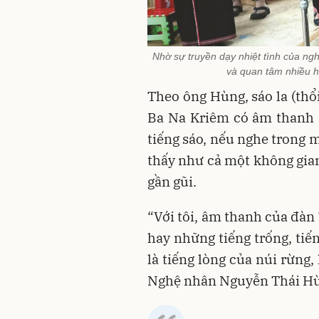
Nhờ sự truyền dạy nhiệt tình của ng
và quan tâm nhiều 
Theo ông Hùng, sáo la (thổi
Ba Na Kriêm có âm thanh r
tiếng sáo, nếu nghe trong m
thấy như cả một không gian
gần gũi.
“Với tôi, âm thanh của đàn T
hay những tiếng trống, tiế
là tiếng lòng của núi rừng,
Nghệ nhân Nguyễn Thái Hù