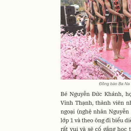
Đồng bào Ba Na 
Bé Nguyễn Đức Khánh, học
Vĩnh Thạnh, thành viên nh
ngoại (nghệ nhân Nguyễn 
lớp 1 và theo ông đi biểu d
rất vui và sẽ cố gắng học