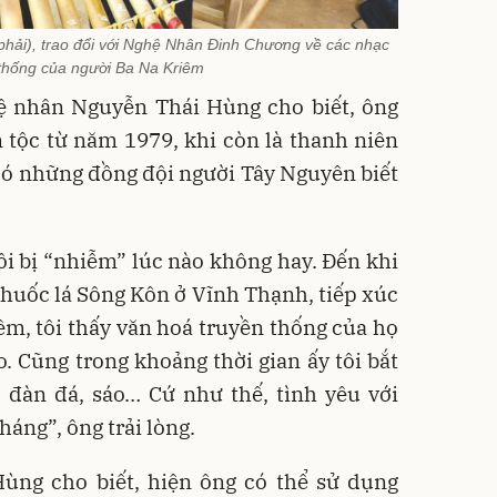
hải), trao đổi với Nghệ Nhân Đinh Chương về các nhạc
 thống của người Ba Na Kriêm
hệ nhân Nguyễn Thái Hùng cho biết, ông
 tộc từ năm 1979, khi còn là thanh niên
có những đồng đội người Tây Nguyên biết
i bị “nhiễm” lúc nào không hay. Đến khi
thuốc lá Sông Kôn ở Vĩnh Thạnh, tiếp xúc
êm, tôi thấy văn hoá truyền thống của họ
o. Cũng trong khoảng thời gian ấy tôi bắt
 đàn đá, sáo… Cứ như thế, tình yêu với
áng”, ông trải lòng.
ng cho biết, hiện ông có thể sử dụng