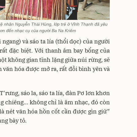
hệ nhân Nguyễn Thái Hùng, lớp trẻ ở Vĩnh Thạnh đã yêu
hơn đến nhạc cụ của người Ba Na Kriêm
 ngang) và sáo ta lía (thổi dọc) của người
ất đặc biệt. Với thanh âm bay bổng của
ột không gian tĩnh lặng giữa núi rừng, sẽ
 văn hóa được mở ra, rất đỗi bình yên và
'rưng, sáo la, sáo ta lía, đàn Pơ lơn khơn
ng chiêng… không chỉ là âm nhạc, đó còn
 là nét văn hóa hồn cốt cần được gìn giữ”
ng bày tỏ.