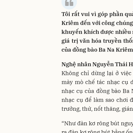
Tôi rất vui vì góp phần q
Kriêm đến với công chúng
khuyến khích được nhiều n
giá trị văn hóa truyền th
của đồng bào Ba Na Kriêm 
Nghệ nhân Nguyễn Thái 
Không chỉ dừng lại ở việc
mày mò chế tác nhạc cụ dâ
nhạc cụ của đồng bào Ba N
nhạc cụ để làm sao chơi 
trưởng, thứ, nốt thăng, gián
“Như đàn kơ rông bút nguyê
ra đàn kơ rông bút bằng ố