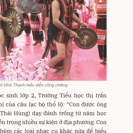
ở Vĩnh Thạnh biểu diễn cồng chiêng
 sinh lớp 2, Trường Tiểu học thị trấn
í của câu lạc bộ thổ lộ: “Con được ông
Thái Hùng) dạy đánh trống từ năm học
iễn trong nhiều sự kiện ở địa phương. Con
 thêm các loại nhạc cụ khác nữa để biểu