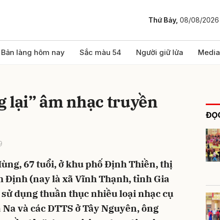
Thứ Bảy,
08/08/2026
bình luận
Bản làng hôm nay
Sắc màu 54
Người giữ lửa
Media
 lại” âm nhạc truyền
ĐỌC
9
g, 67 tuổi, ở khu phố Ðịnh Thiền, thị
Hủy
G
h Định (nay là xã Vĩnh Thạnh, tỉnh Gia
à sử dụng thuần thục nhiều loại nhạc cụ
a Na và các DTTS ở Tây Nguyên, ông