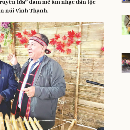
“truyền lửa” đam mê âm nhạc dân tộc
ền núi Vĩnh Thạnh.