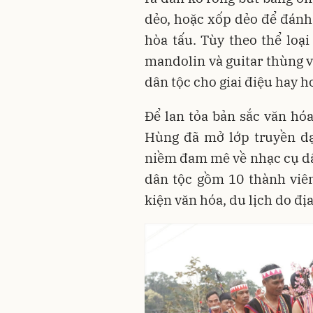
dẻo, hoặc xốp dẻo để đánh,
hòa tấu. Tùy theo thể loại
mandolin và guitar thùng v
dân tộc cho giai điệu hay h
Để lan tỏa bản sắc văn h
Hùng đã mở lớp truyền dạ
niềm đam mê về nhạc cụ dâ
dân tộc gồm 10 thành viên
kiện văn hóa, du lịch do đị