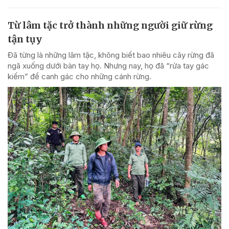
Từ lâm tặc trở thành những người giữ rừng
tận tụy
Đã từng là những lâm tặc, không biết bao nhiêu cây rừng đã
ngã xuống dưới bàn tay họ. Nhưng nay, họ đã “rửa tay gác
kiếm” để canh gác cho những cánh rừng.