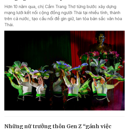
Hơn 10 năm qua, chị Cầm Trang Thơ từng bước xây dựng
mạng lưới kết nối cộng đồng người Thái tại nhiều tỉnh, thành
trên cả nước, tạo cầu nối để gìn giữ, lan tỏa bản sắc văn hóa
Thái.
Những nữ trưởng thôn Gen Z “gánh việc