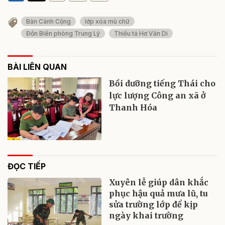
Bản Cánh Cộng
lớp xóa mù chữ
Đồn Biên phòng Trung Lý
Thiếu tá Hơ Văn Di
BÀI LIÊN QUAN
Bồi dưỡng tiếng Thái cho
lực lượng Công an xã ở
Thanh Hóa
ĐỌC TIẾP
Xuyên lễ giúp dân khắc
phục hậu quả mưa lũ, tu
sửa trường lớp để kịp
ngày khai trường