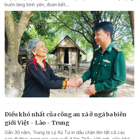
buôn làng bình yên, đoàn kết...
Điều khó nhất của công an xã ở ngã ba biên
giới Việt - Lào - Trung
Gần 30 năm, Trung tá Lý Xú Tư in dấu chân lên tất cả các
con đường, ngọn núi, con suối ở Sín Thầu. Với anh, việc khó