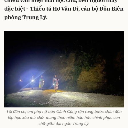
chiều vẫn miệt mài học chữ, bên người thầy
đặc biệt - Thiếu tá Hơ Văn Di, cán bộ Đồn Biên
phòng Trung Lý.
Tối đến chị em phụ nữ bản Cánh Cộng rộn ràng bước chân đến
lớp học xóa mù chữ, mang theo niềm háo hức chinh phục con
chữ giữa đại ngàn Trung Lý.