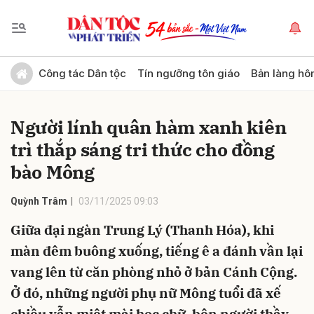
Gửi bình luận
Công tác Dân tộc
Tín ngưỡng tôn giáo
Bản làng hô
Người lính quân hàm xanh kiên
trì thắp sáng tri thức cho đồng
bào Mông
Quỳnh Trâm
03/11/2025 09:03
Hủy
Gửi
Giữa đại ngàn Trung Lý (Thanh Hóa), khi
màn đêm buông xuống, tiếng ê a đánh vần lại
vang lên từ căn phòng nhỏ ở bản Cánh Cộng.
Ở đó, những người phụ nữ Mông tuổi đã xế