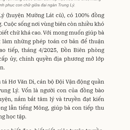
nh phục con chữ giữa đại ngàn Trung Lý.
Lý (huyện Mường Lát cũ), có 100% đồng
. Cuộc sống nơi vùng biên còn nhiều khó
 biết chữ khá cao. Với mong muốn giúp bà
iết làm những phép toán cơ bản để thuận
iao tiếp, tháng 4/2025, Đồn Biên phòng
 cấp ủy, chính quyền địa phương mở lớp
n.
u tá Hơ Văn Di, cán bộ Đội Vận động quần
ung Lý. Vốn là người con của đồng bào
yện, nắm bắt tâm lý và truyền đạt kiến
ng lẫn tiếng Mông, giúp bà con tiếp thu
g học tập.