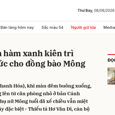
Thứ Bảy,
08/08/2026
bình luận
Bản làng hôm nay
Sắc màu 54
Người giữ lửa
Media
 hàm xanh kiên trì
ĐỌC
hức cho đồng bào Mông
Thanh Hóa), khi màn đêm buông xuống,
Hủy
G
ng lên từ căn phòng nhỏ ở bản Cánh
hụ nữ Mông tuổi đã xế chiều vẫn miệt
y đặc biệt - Thiếu tá Hơ Văn Di, cán bộ