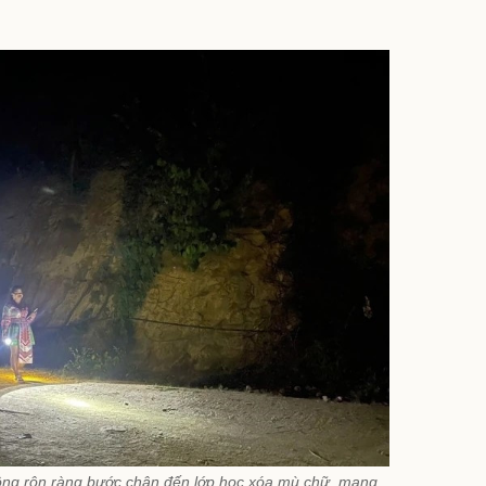
ng rộn ràng bước chân đến lớp học xóa mù chữ, mang