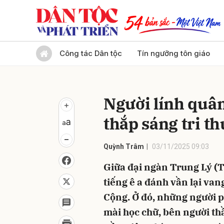
Gửi 
Công tác Dân tộc
Tín ngưỡng tôn giáo
Người lính quân
thắp sáng tri t
Quỳnh Trâm
03/11/2025 09:03
Giữa đại ngàn Trung Lý (
tiếng ê a đánh vần lại va
Cộng. Ở đó, những người p
mài học chữ, bên người thầ