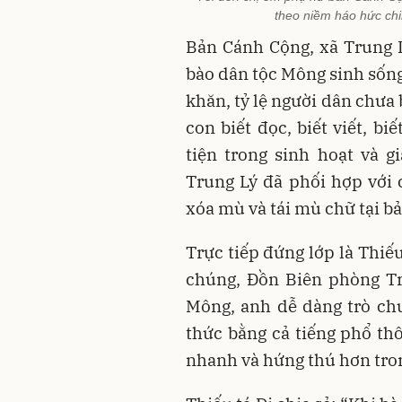
theo niềm háo hức chi
Bản Cánh Cộng, xã Trung 
bào dân tộc Mông sinh sống
khăn, tỷ lệ người dân chưa
con biết đọc, biết viết, b
tiện trong sinh hoạt và g
Trung Lý đã phối hợp với
xóa mù và tái mù chữ tại bả
Trực tiếp đứng lớp là Thiế
chúng, Đồn Biên phòng Tr
Mông, anh dễ dàng trò chu
thức bằng cả tiếng phổ thô
nhanh và hứng thú hơn tron