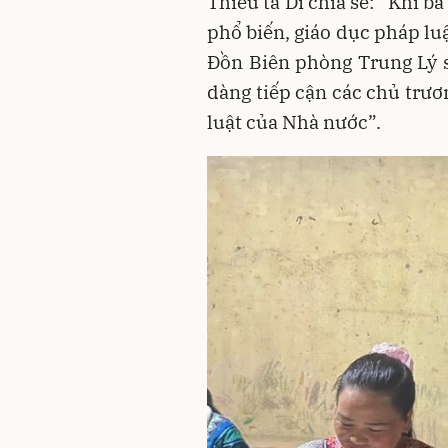
Thiếu tá Di chia sẻ: “Khi bà
phổ biến, giáo dục pháp lu
Đồn Biên phòng Trung Lý s
dàng tiếp cận các chủ trươ
luật của Nhà nước”.