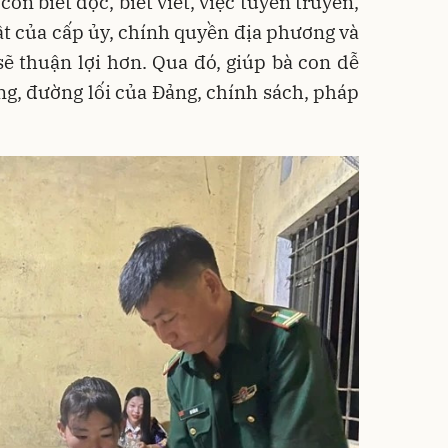
 con biết đọc, biết viết, việc tuyên truyền,
ật của cấp ủy, chính quyền địa phương và
ẽ thuận lợi hơn. Qua đó, giúp bà con dễ
ng, đường lối của Đảng, chính sách, pháp