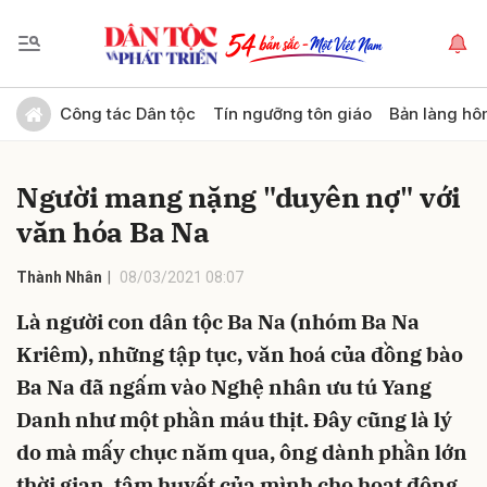
Gửi bình luận
Công tác Dân tộc
Tín ngưỡng tôn giáo
Bản làng hô
Người mang nặng "duyên nợ" với
văn hóa Ba Na
Thành Nhân
08/03/2021 08:07
Là người con dân tộc Ba Na (nhóm Ba Na
Hủy
Gửi
Kriêm), những tập tục, văn hoá của đồng bào
Ba Na đã ngấm vào Nghệ nhân ưu tú Yang
Danh như một phần máu thịt. Đây cũng là lý
do mà mấy chục năm qua, ông dành phần lớn
thời gian, tâm huyết của mình cho hoạt động