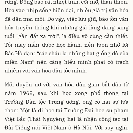
rừng. Đồng bào rất nhiệt tình, cởi mở, thân thiện.
Hòa vào nhịp sống hiện đại, nhiều giá trị văn hóa
đã dần mai một. Do vậy, việc lưu giữ, bảo tồn văn
hóa truyền thống khi những già làng đang sang
tuổi "gần đất xa trời", là điều vô cùng cần thiết.
Tôi may mắn được học hành, nên luôn nhớ lời
Bác Hồ dặn: “các cháu là những hạt giống đỏ của
miền Nam” nên càng hiểu mình phải có trách
nhiệm với văn hóa dân tộc mình.
Mối duyên nợ với văn hóa dân gian bắt đầu từ
năm 1969, sau khi học xong phổ thông tại
Trường Dân tộc Trung ương, ông có hai sự lựa
chọn: Một là đi học tại Trường Ðại học sư phạm
Việt Bắc (Thái Nguyên); hai là nhận công tác tại
Ðài Tiếng nói Việt Nam ở Hà Nội. Với suy nghĩ,