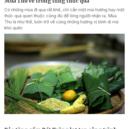
Mùa Thu về trong từng thức quà
Có những mùa đi qua rất khẽ, chỉ cần một mùi hương hay một
thức quà quen thuộc cũng đủ để lòng người nhận ra. Mùa
Thu là như thế, luôn trở về cùng những hương vị bình dị mà
khó quên