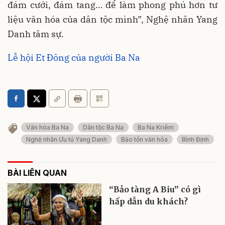
đám cưới, đám tang… để làm phong phú hơn tư
liệu văn hóa của dân tộc mình”, Nghệ nhân Yang
Danh tâm sự.
Lễ hội Et Đông của người Ba Na
Văn hóa Ba Na
Dân tộc Ba Na
Ba Na Kriêm
Nghệ nhân Ưu tú Yang Danh
Bảo tồn văn hóa
Bình Định
BÀI LIÊN QUAN
“Bảo tàng A Biu” có gì
hấp dẫn du khách?