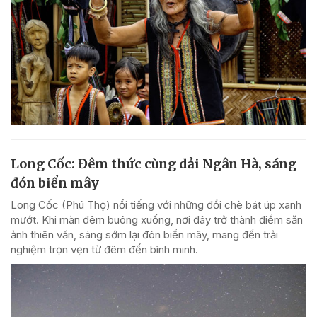
Long Cốc: Đêm thức cùng dải Ngân Hà, sáng
đón biển mây
Long Cốc (Phú Thọ) nổi tiếng với những đồi chè bát úp xanh
mướt. Khi màn đêm buông xuống, nơi đây trở thành điểm săn
ảnh thiên văn, sáng sớm lại đón biển mây, mang đến trải
nghiệm trọn vẹn từ đêm đến bình minh.