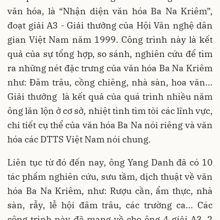
văn hóa, là “Nhận diện văn hóa Ba Na Kriêm”,
đoạt giải A3 - Giải thưởng của Hội Văn nghệ dân
gian Việt Nam năm 1999. Công trình này là kết
quả của sự tổng hợp, so sánh, nghiên cứu để tìm
ra những nét đặc trưng của văn hóa Ba Na Kriêm
như: Đâm trâu, cồng chiêng, nhà sàn, hoa văn...
Giải thưởng là kết quả của quá trình nhiều năm
ông lăn lộn ở cơ sở, nhiệt tình tìm tòi các lĩnh vực,
chi tiết cụ thể của văn hóa Ba Na nói riêng và văn
hóa các DTTS Việt Nam nói chung.
Liên tục từ đó đến nay, ông Yang Danh đã có 10
tác phẩm nghiên cứu, sưu tầm, dịch thuật về văn
hóa Ba Na Kriêm, như: Rượu cần, ẩm thực, nhà
sàn, rẫy, lễ hội đâm trâu, các trường ca... Các
công trình này đã mang về cho ông 4 giải A3, 2